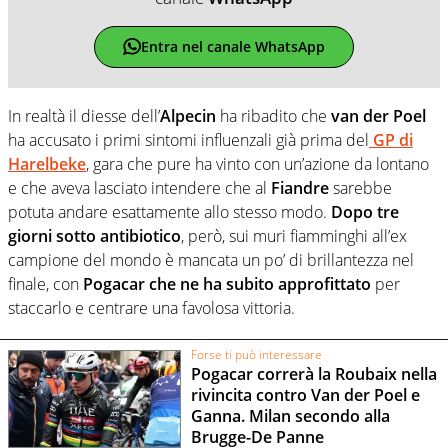
Entra nel canale WhatsApp
In realtà il diesse dell’
Alpecin
ha ribadito che
van der Poel
ha accusato i primi sintomi influenzali già prima del
GP di
Harelbeke
, gara che pure ha vinto con un’azione da lontano
e che aveva lasciato intendere che al
Fiandre
sarebbe
potuta andare esattamente allo stesso modo.
Dopo tre
giorni sotto antibiotico
, però, sui muri fiamminghi all’ex
campione del mondo è mancata un po’ di brillantezza nel
finale, con
Pogacar
che ne ha subito approfittato
per
staccarlo e centrare una favolosa vittoria.
Forse ti può interessare
Pogacar correrà la Roubaix nella
rivincita contro Van der Poel e
Ganna. Milan secondo alla
Brugge-De Panne