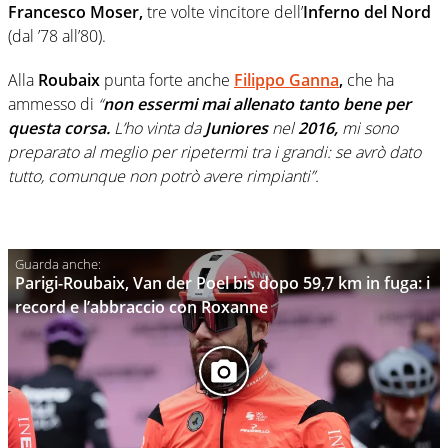
Francesco Moser,
tre volte vincitore dell’
Inferno del Nord
(dal ’78 all’80).
Alla
Roubaix
punta forte anche
Filippo Ganna
,
che ha
ammesso di
“
non essermi mai allenato tanto bene per
questa corsa.
L’ho vinta da
Juniores
nel
2016,
mi sono
preparato al meglio per ripetermi tra i grandi: se avrò dato
tutto, comunque non potrò avere rimpianti”.
Parigi-Roubaix, Van der Poel bis dopo 59,7 km in fuga: i
record e l’abbraccio con Roxanne