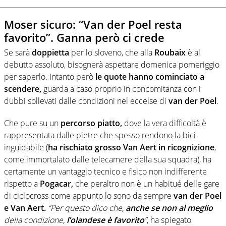
Moser sicuro: “Van der Poel resta
favorito”. Ganna però ci crede
Se sarà
doppietta
per lo sloveno, che alla
Roubaix
è al
debutto assoluto, bisognerà aspettare domenica pomeriggio
per saperlo. Intanto però
le quote hanno cominciato a
scendere,
guarda a caso proprio in concomitanza con i
dubbi sollevati dalle condizioni nel eccelse di
van der Poel
.
Che pure su un
percorso piatto,
dove la vera difficoltà è
rappresentata dalle pietre che spesso rendono la bici
inguidabile (
ha rischiato grosso Van Aert in ricognizione
,
come immortalato dalle telecamere della sua squadra), ha
certamente un vantaggio tecnico e fisico non indifferente
rispetto a
Pogacar,
che peraltro non è un habitué delle gare
di ciclocross come appunto lo sono da sempre
van der Poel
e Van Aert.
“Per questo dico che,
anche se non al meglio
della condizione,
l’olandese è favorito
”
, ha spiegato