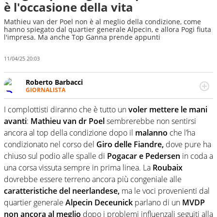
è l'occasione della vita
Mathieu van der Poel non è al meglio della condizione, come
hanno spiegato dal quartier generale Alpecin, e allora Pogi fiuta
l'impresa. Ma anche Top Ganna prende appunti
11/04/25 20:03
Roberto Barbacci
GIORNALISTA
Giornalista (pubblicista) sportivo a tutto campo, è il
tuttologo di Virgilio Sport. Provate a chiedergli di boxe, di
I complottisti diranno che è tutto un
voler mettere le mani
scherma, di volley o di curling: ve ne farà innamorare
avanti
:
Mathieu van dr Poel
sembrerebbe non sentirsi
ancora al top della condizione dopo il
malanno
che l’ha
condizionato nel corso del
Giro delle Fiandre,
dove pure ha
chiuso sul podio alle spalle di
Pogacar e Pedersen
in coda a
una corsa vissuta sempre in prima linea. La
Roubaix
dovrebbe essere terreno ancora più congeniale alle
caratteristiche del neerlandese,
ma le voci provenienti dal
quartier generale
Alpecin Deceunick
parlano di un
MVDP
non ancora al meglio
dopo i problemi influenzali seguiti alla