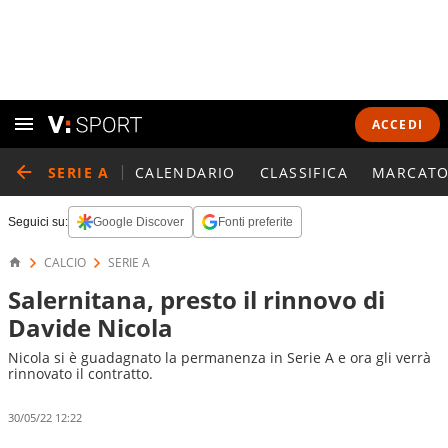
ACCEDI
SERIE A
CALENDARIO
CLASSIFICA
MARCATO
Seguici su:
Google Discover
Fonti preferite
CALCIO
SERIE A
Salernitana, presto il rinnovo di
Davide Nicola
Nicola si è guadagnato la permanenza in Serie A e ora gli verrà
rinnovato il contratto.
30/05/22 12:22