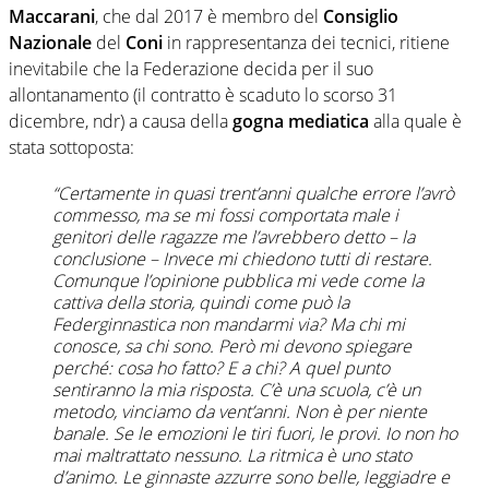
Maccarani
, che dal 2017 è membro del
Consiglio
Nazionale
del
Coni
in rappresentanza dei tecnici, ritiene
inevitabile che la Federazione decida per il suo
allontanamento (il contratto è scaduto lo scorso 31
dicembre, ndr) a causa della
gogna mediatica
alla quale è
stata sottoposta:
“Certamente in quasi trent’anni qualche errore l’avrò
commesso, ma se mi fossi comportata male i
genitori delle ragazze me l’avrebbero detto – la
conclusione – Invece mi chiedono tutti di restare.
Comunque l’opinione pubblica mi vede come la
cattiva della storia, quindi come può la
Federginnastica non mandarmi via? Ma chi mi
conosce, sa chi sono. Però mi devono spiegare
perché: cosa ho fatto? E a chi? A quel punto
sentiranno la mia risposta. C’è una scuola, c’è un
metodo, vinciamo da vent’anni. Non è per niente
banale. Se le emozioni le tiri fuori, le provi. Io non ho
mai maltrattato nessuno. La ritmica è uno stato
d’animo. Le ginnaste azzurre sono belle, leggiadre e