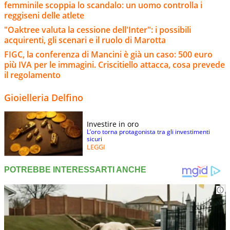
femminile scoppia lo scandalo: un uomo controlla i
reggiseni delle atlete
"Oaktree valuta la cessione dell'Inter": i possibili
acquirenti, gli scenari e il ruolo di Marotta
FIGC, la conferenza di Mancini è già un caso: 500 euro
più IVA per le immagini. Criscitiello attacca, cosa prevede
il regolamento
Gioielleria Delfino
Investire in oro
L’oro torna protagonista tra gli investimenti
sicuri
LEGGI