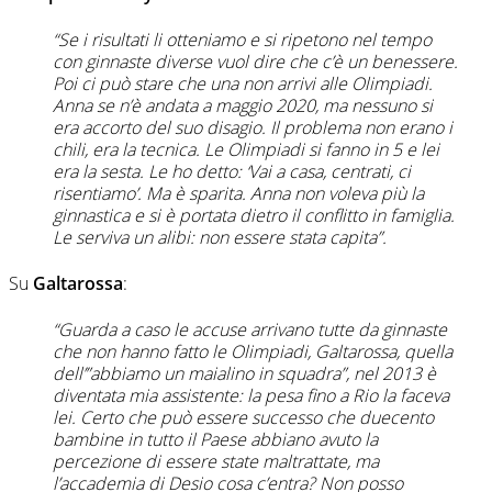
“Se i risultati li otteniamo e si ripetono nel tempo
con ginnaste diverse vuol dire che c’è un benessere.
Poi ci può stare che una non arrivi alle Olimpiadi.
Anna se n’è andata a maggio 2020, ma nessuno si
era accorto del suo disagio. Il problema non erano i
chili, era la tecnica. Le Olimpiadi si fanno in 5 e lei
era la sesta. Le ho detto: ‘Vai a casa, centrati, ci
risentiamo’. Ma è sparita. Anna non voleva più la
ginnastica e si è portata dietro il conflitto in famiglia.
Le serviva un alibi: non essere stata capita”.
Su
Galtarossa
:
“Guarda a caso le accuse arrivano tutte da ginnaste
che non hanno fatto le Olimpiadi, Galtarossa, quella
dell’”abbiamo un maialino in squadra”, nel 2013 è
diventata mia assistente: la pesa fino a Rio la faceva
lei. Certo che può essere successo che duecento
bambine in tutto il Paese abbiano avuto la
percezione di essere state maltrattate, ma
l’accademia di Desio cosa c’entra? Non posso