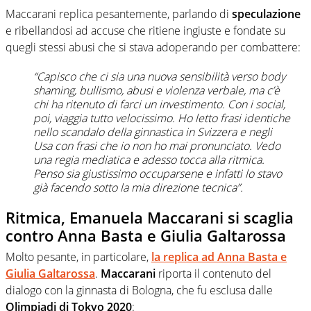
Maccarani replica pesantemente, parlando di
speculazione
e ribellandosi ad accuse che ritiene ingiuste e fondate su
quegli stessi abusi che si stava adoperando per combattere:
“Capisco che ci sia una nuova sensibilità verso body
shaming, bullismo, abusi e violenza verbale, ma c’è
chi ha ritenuto di farci un investimento. Con i social,
poi, viaggia tutto velocissimo. Ho letto frasi identiche
nello scandalo della ginnastica in Svizzera e negli
Usa con frasi che io non ho mai pronunciato. Vedo
una regia mediatica e adesso tocca alla ritmica.
Penso sia giustissimo occuparsene e infatti lo stavo
già facendo sotto la mia direzione tecnica”.
Ritmica, Emanuela Maccarani si scaglia
contro Anna Basta e Giulia Galtarossa
Molto pesante, in particolare,
la replica ad
Anna Basta
e
Giulia Galtarossa
.
Maccarani
riporta il contenuto del
dialogo con la ginnasta di Bologna, che fu esclusa dalle
Olimpiadi di Tokyo 2020
: