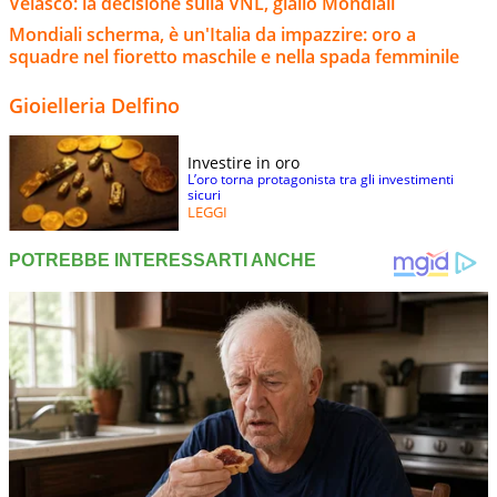
Velasco: la decisione sulla VNL, giallo Mondiali
Mondiali scherma, è un'Italia da impazzire: oro a
squadre nel fioretto maschile e nella spada femminile
Gioielleria Delfino
Investire in oro
L’oro torna protagonista tra gli investimenti
sicuri
LEGGI