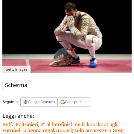
Getty Images
Scherma
Seguici su:
Google Discover
Fonti preferite
Leggi anche:
Beffa Paltrinieri, 4° al fotofinish nella knockout agli
Europei: la Senna regala (quasi) solo amarezze a Greg