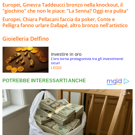
Europei, Ginevra Taddeucci bronzo nella knockout, il
"giochino" che non le piace: "La Senna? Oggi era pulita"
Europei, Chiara Pellacani faccia da poker, Conte e
Pelligra fanno urlare Dallapé, altro bronzo nell'artistico
Gioielleria Delfino
Investire in oro
L’oro torna protagonista tra gli investimenti
sicuri
LEGGI