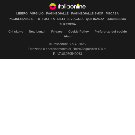
LIBERO
VIRGILIO
PAGINEGIALLE
PAGINEGIALLE SHOP
PGCASA
PAGINEBIANCHE
TUTTOCITTÀ
DILEI
SIVIAGGIA
QUIFINANZA
BUONISSIMO
SUPEREVA
Chi siamo
Note Legali
Privacy
Cookie Policy
Preferenze sui cookie
Aiuto
© Italiaonline S.p.A. 2026
Direzione e coordinamento di Libero Acquisition S.á r.l.
P. IVA 03970540963