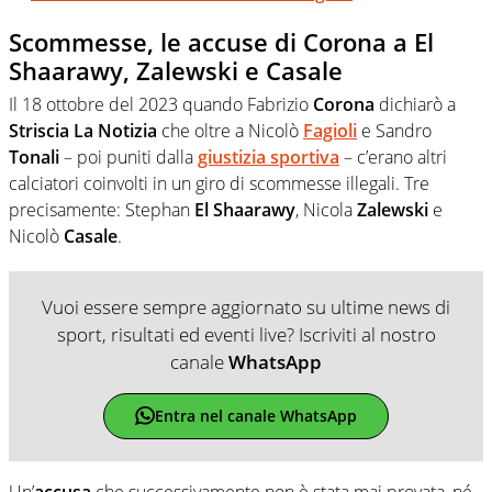
Scommesse, le accuse di Corona a El
Shaarawy, Zalewski e Casale
Il 18 ottobre del 2023 quando Fabrizio
Corona
dichiarò a
Striscia La Notizia
che oltre a Nicolò
Fagioli
e Sandro
Tonali
– poi puniti dalla
giustizia
sportiva
– c’erano altri
calciatori coinvolti in un giro di scommesse illegali. Tre
precisamente: Stephan
El Shaarawy
, Nicola
Zalewski
e
Nicolò
Casale
.
Vuoi essere sempre aggiornato su ultime news di
sport, risultati ed eventi live? Iscriviti al nostro
canale
WhatsApp
Entra nel canale WhatsApp
Un’
accusa
che successivamente non è stata mai provata, né