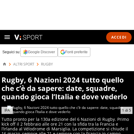
ACCEDI
Seguici su:
Google Discover
Fonti preferite
ALTRI SPORT
RUGBY
Rugby, 6 Nazioni 2024 tutto quello
che c’è da sapere: date, squadre,
quando gioca l’Italia e dove vederlo
IPA
1
di
5
Tutto pronto per la 130a edizione del 6 Nazioni di Rugby. Primo
kick off il 2 febbraio alle ore 21 con la sfida tra la Francia e
l’Irlanda al Vélodrome di Marsiglia. La competizione si chiude il
16 marzo, sempre alle 21 e sempre con la Francia in campo,