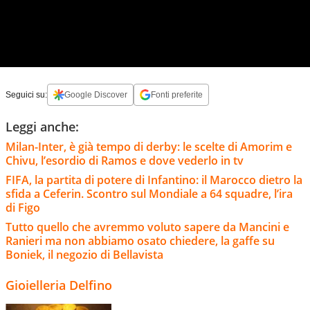
Seguici su:
Google Discover
Fonti preferite
Leggi anche:
Milan-Inter, è già tempo di derby: le scelte di Amorim e
Chivu, l’esordio di Ramos e dove vederlo in tv
FIFA, la partita di potere di Infantino: il Marocco dietro la
sfida a Ceferin. Scontro sul Mondiale a 64 squadre, l’ira
di Figo
Tutto quello che avremmo voluto sapere da Mancini e
Ranieri ma non abbiamo osato chiedere, la gaffe su
Boniek, il negozio di Bellavista
Gioielleria Delfino