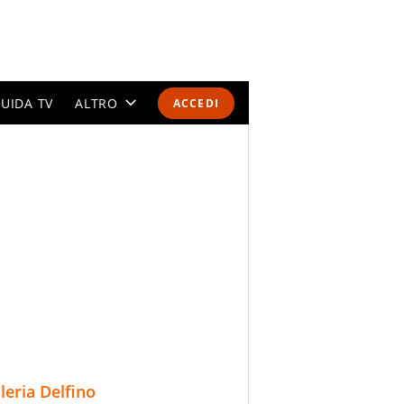
UIDA TV
ALTRO
ACCEDI
CALENDARI E CLASSIFICHE
ALTRI SPORT
MONDIALI 2026
OLIMPIADI
GOSSIP
LIFESTYLE
lleria Delfino