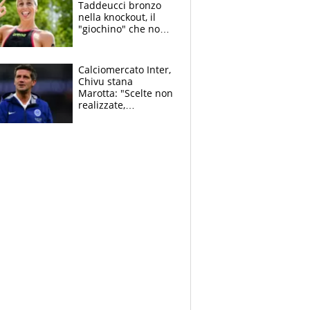
Taddeucci bronzo
nella knockout, il
"giochino" che non
le piace: "La Senna?
Oggi era pulita"
Calciomercato Inter,
Chivu stana
Marotta: "Scelte non
realizzate,
dobbiamo
completare la
squadra"