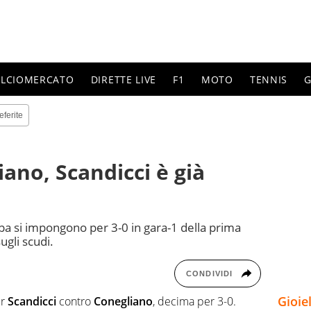
ALCIOMERCATO
DIRETTE LIVE
F1
MOTO
TENNIS
G
eferite
ano, Scandicci è già
pa si impongono per 3-0 in gara-1 della prima
ugli scudi.
CONDIVIDI
Gioie
er
Scandicci
contro
Conegliano
, decima per 3-0.