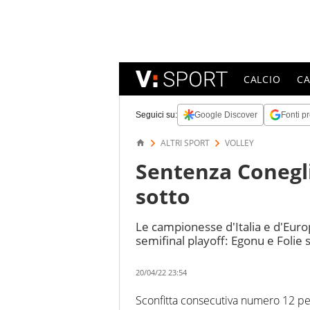
CALCIO
C
Seguici su:
Google Discover
Fonti pr
ALTRI SPORT
VOLLEY
Sentenza Conegli
sotto
Le campionesse d'Italia e d'Euro
semifinal playoff: Egonu e Folie s
20/04/22 23:54
Sconfitta consecutiva numero 12 p