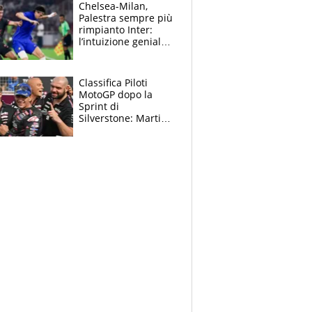
la gara domani"
Chelsea-Milan,
Palestra sempre più
rimpianto Inter:
l’intuizione geniale
di Alonso fa esultare
anche Mancini
Classifica Piloti
MotoGP dopo la
Sprint di
Silverstone: Martin
sempre più leader,
Bezzecchi supera
Marquez