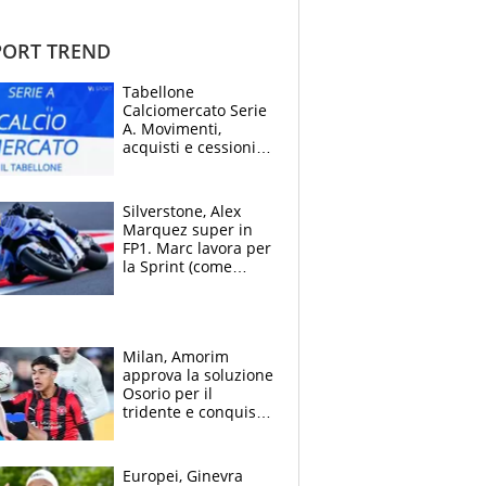
ORT TREND
Tabellone
Calciomercato Serie
A. Movimenti,
acquisti e cessioni:
estate 2026-27
Silverstone, Alex
Marquez super in
FP1. Marc lavora per
la Sprint (come
Martin), bene
Bezzecchi
Milan, Amorim
approva la soluzione
Osorio per il
tridente e conquista
Jashari: la frecciata
dello svizzero all'ex
Allegri
Europei, Ginevra