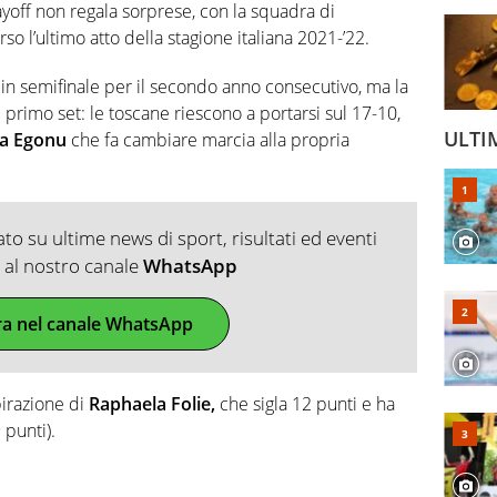
ayoff non regala sorprese, con la squadra di
o l’ultimo atto della stagione italiana 2021-’22.
 in semifinale per il secondo anno consecutivo, ma la
 primo set: le toscane riescono a portarsi sul 17-10,
ULTI
la Egonu
che fa cambiare marcia alla propria
o su ultime news di sport, risultati ed eventi
ti al nostro canale
WhatsApp
ra nel canale WhatsApp
pirazione di
Raphaela Folie,
che sigla 12 punti e ha
 punti).