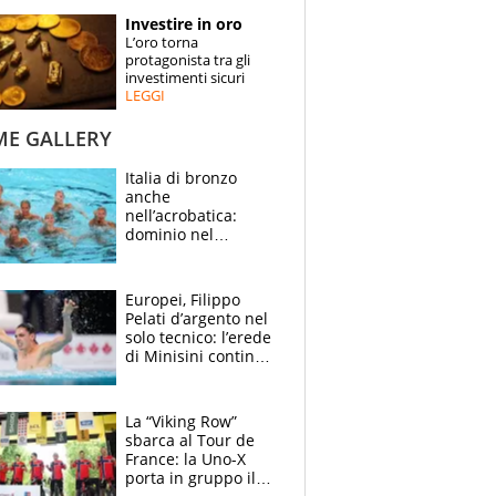
STORIE
Investire in oro
L’oro torna
SPECIALI
protagonista tra gli
investimenti sicuri
LEGGI
ESPERTI
ME GALLERY
CONTATTI
Italia di bronzo
anche
nell’acrobatica:
dominio nel
medagliere, ora
tocca a Ceccon, Curti
e compagni
Europei, Filippo
continuare
Pelati d’argento nel
solo tecnico: l’erede
di Minisini continua
a stupire, Los
Angeles è già nel
mirino
La “Viking Row”
sbarca al Tour de
France: la Uno-X
porta in gruppo il