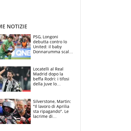
ME NOTIZIE
PSG, Longoni
debutta contro lo
United: il baby
Donnarumma scalza
Chevalier, Luis
Enrique l’ha rifatto
Locatelli al Real
Madrid dopo la
beffa Rodri: i tifosi
della Juve lo
“vendono” sui social,
cosa c’è di vero
Silverstone, Martin:
"Il lavoro di Aprilia
sta ripagando". Le
lacrime di
Bezzecchi: "Ho dato
tutto, spero di finire