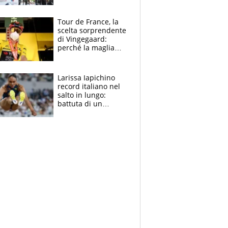
rito della Norvegia
di Haaland e
compagni
Tour de France, la
scelta sorprendente
di Vingegaard:
perché la maglia
gialla indossa la
mascherina, il
rischio da evitare
Larissa Iapichino
record italiano nel
salto in lungo:
battuta di un
centimetro mamma
Fiona May