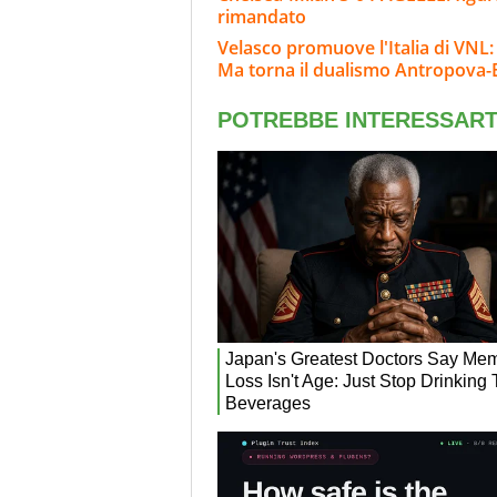
rimandato
Velasco promuove l'Italia di VNL:
Ma torna il dualismo Antropova