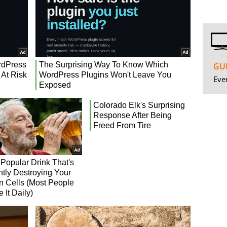
GUI
Even