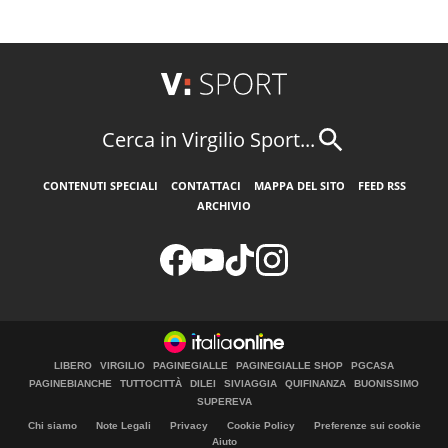
Cerca in Virgilio Sport...
CONTENUTI SPECIALI
CONTATTACI
MAPPA DEL SITO
FEED RSS
ARCHIVIO
LIBERO
VIRGILIO
PAGINEGIALLE
PAGINEGIALLE SHOP
PGCASA
PAGINEBIANCHE
TUTTOCITTÀ
DILEI
SIVIAGGIA
QUIFINANZA
BUONISSIMO
SUPEREVA
Chi siamo
Note Legali
Privacy
Cookie Policy
Preferenze sui cookie
Aiuto