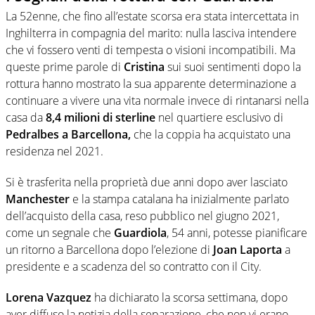
La 52enne, che fino all’estate scorsa era stata intercettata in
Inghilterra in compagnia del marito: nulla lasciva intendere
che vi fossero venti di tempesta o visioni incompatibili. Ma
queste prime parole di
Cristina
sui suoi sentimenti dopo la
rottura hanno mostrato la sua apparente determinazione a
continuare a vivere una vita normale invece di rintanarsi nella
casa da
8,4 milioni di sterline
nel quartiere esclusivo di
Pedralbes a Barcellona,
che la coppia ha acquistato una
residenza nel 2021.
Si è trasferita nella proprietà due anni dopo aver lasciato
Manchester
e la stampa catalana ha inizialmente parlato
dell’acquisto della casa, reso pubblico nel giugno 2021,
come un segnale che
Guardiola
, 54 anni, potesse pianificare
un ritorno a Barcellona dopo l’elezione di
Joan Laporta
a
presidente e a scadenza del so contratto con il City.
Lorena Vazquez
ha dichiarato la scorsa settimana, dopo
aver diffuso la notizia della separazione, che non vi erano