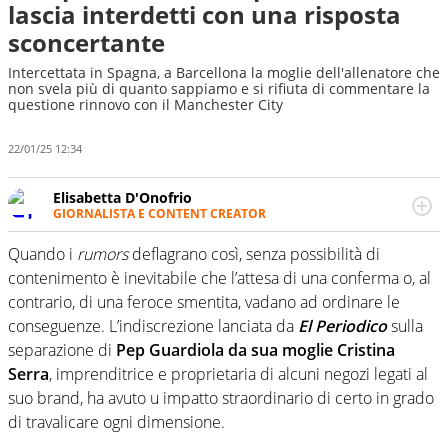
lascia interdetti con una risposta
sconcertante
Intercettata in Spagna, a Barcellona la moglie dell'allenatore che
non svela più di quanto sappiamo e si rifiuta di commentare la
questione rinnovo con il Manchester City
22/01/25 12:34
Elisabetta D'Onofrio
GIORNALISTA E CONTENT CREATOR
Giornalista professionista dal 2007, scrive per curiosità
personale e necessità: soprattutto di calcio, di sport e dei
Quando i
rumors
deflagrano così, senza possibilità di
suoi protagonisti, concedendosi innocenti evasioni
contenimento è inevitabile che l’attesa di una conferma o, al
nell'ambito della creazione di format. Un tempo ala
contrario, di una feroce smentita, vadano ad ordinare le
destra, oggi si sente a suo agio nel ruolo di libero. Cura
conseguenze. L’indiscrezione lanciata da
El Periodico
sulla
una classifica riservata dei migliori 5 calciatori di sempre.
separazione di
Pep Guardiola da sua moglie Cristina
Serra
, imprenditrice e proprietaria di alcuni negozi legati al
suo brand, ha avuto u impatto straordinario di certo in grado
di travalicare ogni dimensione.