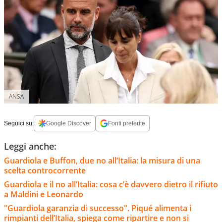
ANSA
Seguici su:
Google Discover
Fonti preferite
Leggi anche:
Guardiola e Buffon, due no all’Italia: la misura di una
scelta controcorrente
Guardiola e il no all’Italia: cosa c’è davvero dietro il rifiuto
a Maldini e Leonardo
"Guardiola garanzia di successo". Piqué alimenta i
rimpianti dell’Italia, spiega come ripartire e non si