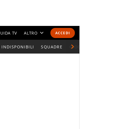
UIDA TV
ALTRO
ACCEDI
INDISPONIBILI
CALENDARI E CLASSIFICHE
SQUADRE
GIOCATORI SERIE A
ALTRI SPORT
MONDIALI 2026
OLIMPIADI
GOSSIP
LIFESTYLE