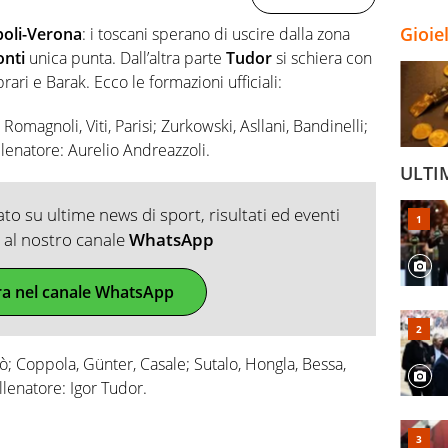
Gioie
oli-Verona
: i toscani sperano di uscire dalla zona
onti
unica punta. Dall’altra parte
Tudor
si schiera con
rari e Barak. Ecco le formazioni ufficiali:
 Romagnoli, Viti, Parisi; Zurkowski, Asllani, Bandinelli;
lenatore: Aurelio Andreazzoli.
ULTI
o su ultime news di sport, risultati ed eventi
ti al nostro canale
WhatsApp
ra nel canale WhatsApp
ò; Coppola, Günter, Casale; Sutalo, Hongla, Bessa,
lenatore: Igor Tudor.