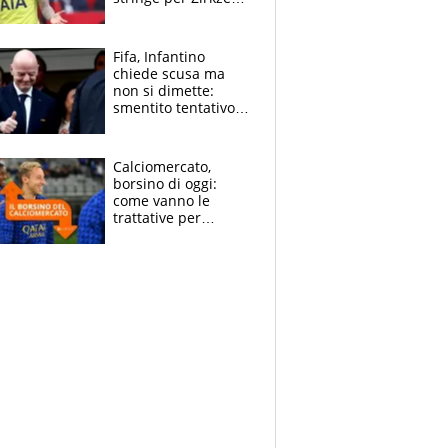
Inter-Romero si
insinua l'Atletico,
Napoli-Lukaku
Fifa, Infantino
chiede scusa ma
non si dimette:
smentito tentativo di
corruzione al
Marocco
Calciomercato,
borsino di oggi:
come vanno le
trattative per
Frattesi, Zirkzee,
Nico Gonzalez, Soulé
e Nusa