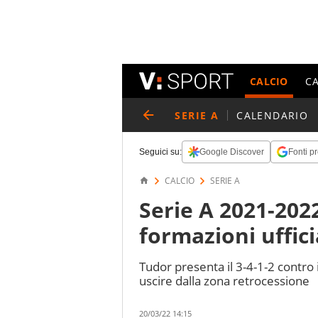
CALCIO
C
SERIE A
CALENDARIO
Seguici su:
Google Discover
Fonti pr
CALCIO
SERIE A
Serie A 2021-202
formazioni uffici
Tudor presenta il 3-4-1-2 contro 
uscire dalla zona retrocessione
20/03/22 14:15