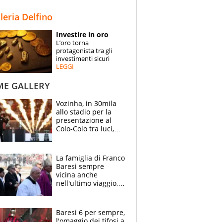
STORIE
lleria Delfino
SPECIALI
Investire in oro
L’oro torna
ESPERTI
protagonista tra gli
investimenti sicuri
LEGGI
CONTATTI
ME GALLERY
Vozinha, in 30mila
allo stadio per la
presentazione al
Colo-Colo tra luci,
spettacolo, elicotteri
e paracadutisti
La famiglia di Franco
Baresi sempre
vicina anche
nell'ultimo viaggio,
la moglie Maura, i
figli e i suoi cari
circondati
Baresi 6 per sempre,
dall'affetto dei tifosi
l'omaggio dei tifosi a