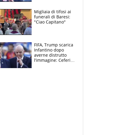
Migliaia di tifosi ai
funerali di Baresi:
"Ciao Capitano"
FIFA, Trump scarica
Infantino dopo
averne distrutto
l’immagine: Ceferin
sceglie la
Supercoppa per il
contrattacco