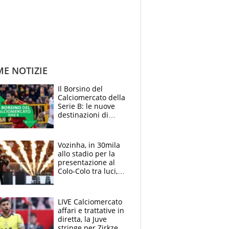
ME NOTIZIE
Il Borsino del
Calciomercato della
Serie B: le nuove
destinazioni di
Pittarello, Dorval e
Parigi
Vozinha, in 30mila
allo stadio per la
presentazione al
Colo-Colo tra luci,
spettacolo, elicotteri
e paracadutisti
LIVE Calciomercato
affari e trattative in
diretta, la Juve
stringe per Zirkzee,