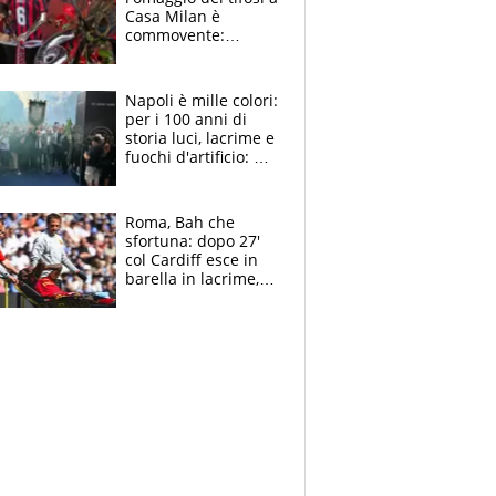
Casa Milan è
commovente:
maglie, bandiere,
sciarpe, lacrime e
bigliettini
Napoli è mille colori:
per i 100 anni di
storia luci, lacrime e
fuochi d'artificio: De
Laurentiis salta al
coro anti-Juve
Roma, Bah che
sfortuna: dopo 27'
col Cardiff esce in
barella in lacrime,
Dybala rigore da
schiaffi, i giallorossi
prendono 3 gol in
45'