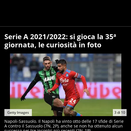
Serie A 2021/2022: si gioca la 35ª
giornata, le curiosità in foto
Getty Images
3
di
10
Napoli-Sassuolo. Il Napoli ha vinto otto delle 17 sfide di Serie
A contro il Sassuolo (7N, 2P), anche se non ha ottenuto alcun
successo nei tre incontri più recenti (2N, 1P).