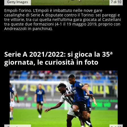
Getty Images
7
di
10
Empoli-Torino. L’Empoli è imbattuto nelle nove gare
casalinghe di Serie A disputate contro il Torino: sei pareggi e
tre vittorie, tra cui quella nell’ultima gara giocata al Castellani
tra queste due formazioni (4-1 il 19 maggio 2019, proprio con
Andreazzoli in panchina).
Serie A 2021/2022: si gioca la 35ª
giornata, le curiosità in foto