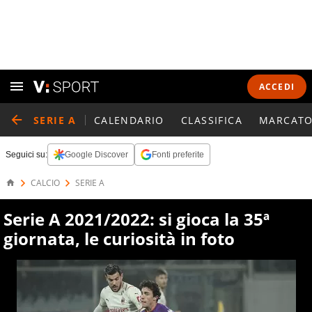
ACCEDI
SERIE A
CALENDARIO
CLASSIFICA
MARCATO
Seguici su:
Google Discover
Fonti preferite
CALCIO
SERIE A
Serie A 2021/2022: si gioca la 35ª
giornata, le curiosità in foto