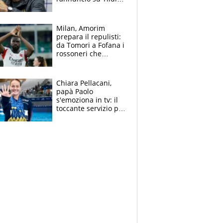
e la risposta su
Bastoni
Milan, Amorim
prepara il repulisti:
da Tomori a Fofana i
rossoneri che
rischiano il “taglio”
Chiara Pellacani,
papà Paolo
s'emoziona in tv: il
toccante servizio per
il TG di LA7 dopo i 5
ori agli Europei