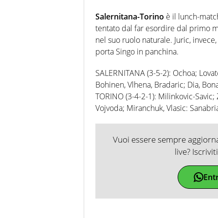
Salernitana-Torino
è il lunch-matc
tentato dal far esordire dal primo m
nel suo ruolo naturale. Juric, invec
porta Singo in panchina.
SALERNITANA (3-5-2): Ochoa; Lovato, 
Bohinen, Vlhena, Bradaric; Dia, Bonaz
TORINO (3-4-2-1): Milinkovic-Savic; 
Vojvoda; Miranchuk, Vlasic: Sanabria. 
Vuoi essere sempre aggiornat
live? Iscrivi
Ent