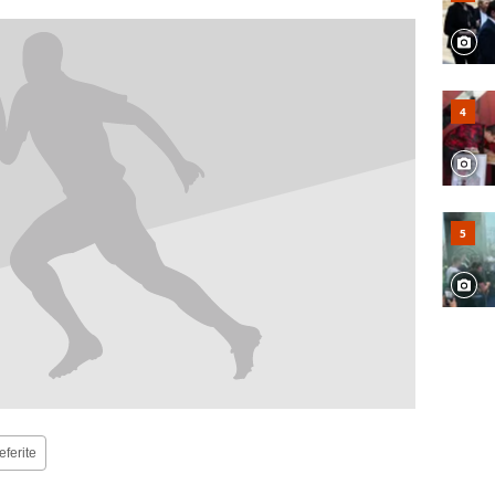
eferite