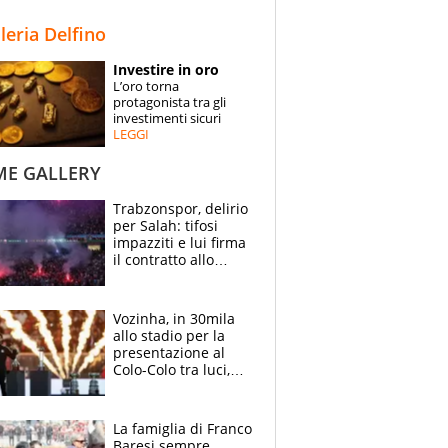
STORIE
lleria Delfino
SPECIALI
Investire in oro
L’oro torna
ESPERTI
protagonista tra gli
investimenti sicuri
LEGGI
CONTATTI
ME GALLERY
Trabzonspor, delirio
per Salah: tifosi
impazziti e lui firma
il contratto allo
stadio
Vozinha, in 30mila
allo stadio per la
presentazione al
Colo-Colo tra luci,
spettacolo, elicotteri
e paracadutisti
La famiglia di Franco
Baresi sempre