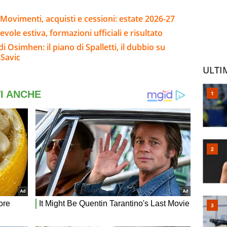
Movimenti, acquisti e cessioni: estate 2026-27
evole estiva, formazioni ufficiali e risultato
 Osimhen: il piano di Spalletti, il dubbio su
-Savic
ULTI