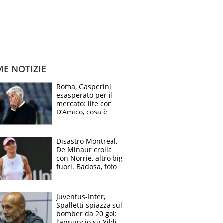
ME NOTIZIE
Roma, Gasperini
esasperato per il
mercato: lite con
D’Amico, cosa è
successo dopo il flop
per Nusa
Disastro Montreal,
De Minaur crolla
con Norrie, altro big
fuori. Badosa, foto
dall'ospedale e fan
preoccupati
Juventus-Inter,
Spalletti spiazza sul
bomber da 20 gol:
l’annuncio su Yildiz