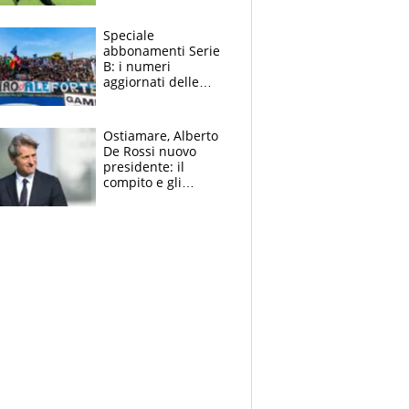
sentenza dei tifosi
Speciale
abbonamenti Serie
B: i numeri
aggiornati delle
venti squadre
cadette
Ostiamare, Alberto
De Rossi nuovo
presidente: il
compito e gli
obiettivi ricevuti dal
figlio Daniele