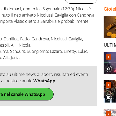
Gioie
h di domani, domenica 8 gennaio (12:30). Nicola è
inuto il neo arrivato Nicolussi Caviglia con Candreva
e, riporta Vlasic dietro a Sanabria e probabilmente
Daniliuc, Fazio; Candreva, Nicolussi Caviglia,
ULTI
zoli. All.: Nicola.
Zima, Schuurs, Buongiorno; Lazaro, Linetty, Lukic,
All.: Juric.
o su ultime news di sport, risultati ed eventi
ti al nostro canale
WhatsApp
ra nel canale WhatsApp