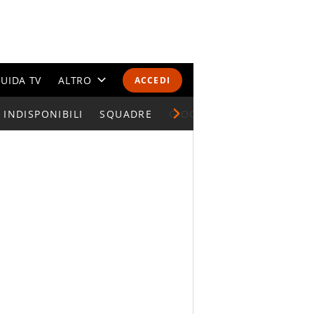
UIDA TV
ALTRO
ACCEDI
INDISPONIBILI
CALENDARI E CLASSIFICHE
SQUADRE
GIOCATORI SERIE A
ALTRI SPORT
MONDIALI 2026
OLIMPIADI
GOSSIP
LIFESTYLE