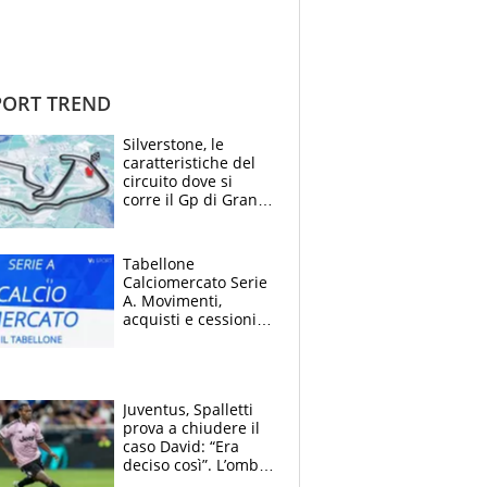
ORT TREND
Silverstone, le
caratteristiche del
circuito dove si
corre il Gp di Gran
Bretagna del
Motomondiale
Tabellone
Calciomercato Serie
A. Movimenti,
acquisti e cessioni:
estate 2026-27
Juventus, Spalletti
prova a chiudere il
caso David: “Era
deciso così”. L’ombra
di Zirkzee e la