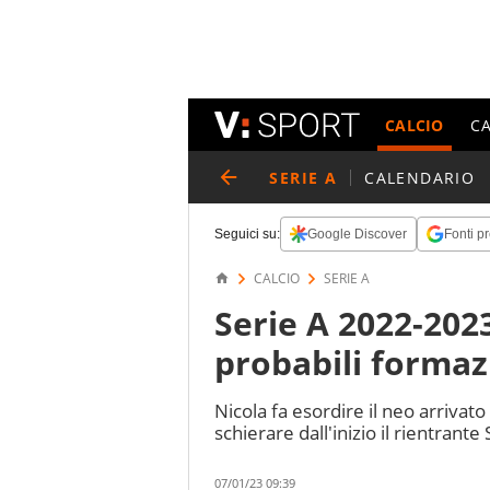
CALCIO
C
SERIE A
CALENDARIO
Seguici su:
Google Discover
Fonti pr
CALCIO
SERIE A
Serie A 2022-2023
probabili formaz
Nicola fa esordire il neo arrivat
schierare dall'inizio il rientrante
07/01/23 09:39