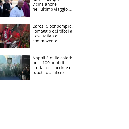
vicina anche
nell'ultimo viaggio,
la moglie Maura, i
figli e i suoi cari
circondati
Baresi 6 per sempre,
dall'affetto dei tifosi
l'omaggio dei tifosi a
Casa Milan è
commovente:
maglie, bandiere,
sciarpe, lacrime e
bigliettini
Napoli è mille colori:
per i 100 anni di
storia luci, lacrime e
fuochi d'artificio: De
Laurentiis salta al
coro anti-Juve