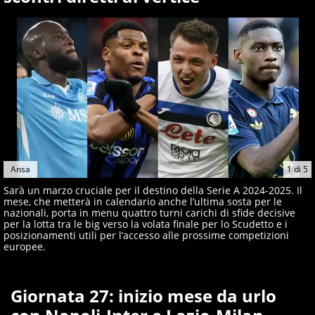
giornalisti ed esperti di sport abili sia nel gioco di
rimessa quando intercettano le notizie e le rilanciano
verso la rete, sia nella costruzione dal basso quando
creano contenuti 100% originali ed esclusivi.
Ansa
1
di
5
Sarà un marzo cruciale per il destino della Serie A 2024-2025. Il
mese, che metterà in calendario anche l’ultima sosta per le
nazionali, porta in menu quattro turni carichi di sfide decisive
per la lotta tra le big verso la volata finale per lo Scudetto e i
posizionamenti utili per l’accesso alle prossime competizioni
europee.
Giornata 27: inizio mese da urlo