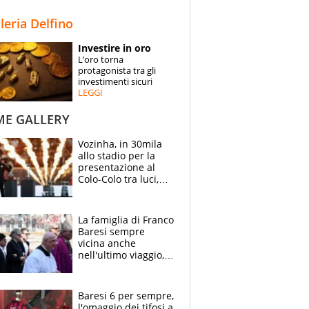
STORIE
lleria Delfino
SPECIALI
Investire in oro
L’oro torna
ESPERTI
protagonista tra gli
investimenti sicuri
LEGGI
CONTATTI
ME GALLERY
Vozinha, in 30mila
allo stadio per la
presentazione al
Colo-Colo tra luci,
spettacolo, elicotteri
e paracadutisti
La famiglia di Franco
Baresi sempre
vicina anche
nell'ultimo viaggio,
la moglie Maura, i
figli e i suoi cari
circondati
Baresi 6 per sempre,
dall'affetto dei tifosi
l'omaggio dei tifosi a