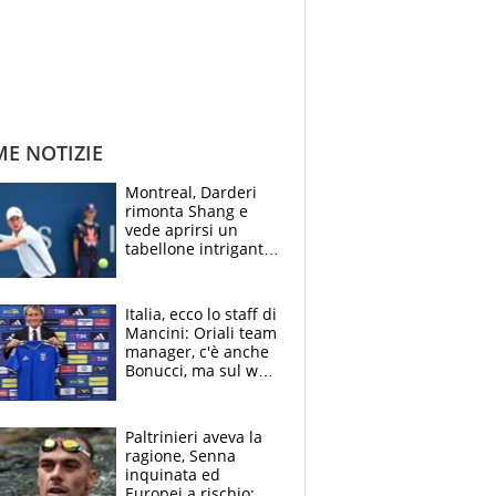
ME NOTIZIE
Montreal, Darderi
rimonta Shang e
vede aprirsi un
tabellone intrigante:
"Penso solo a
Borges, ma sono
felice del mio livello"
Italia, ecco lo staff di
Mancini: Oriali team
manager, c'è anche
Bonucci, ma sul web
infuria la polemica
Paltrinieri aveva la
ragione, Senna
inquinata ed
Europei a rischio: