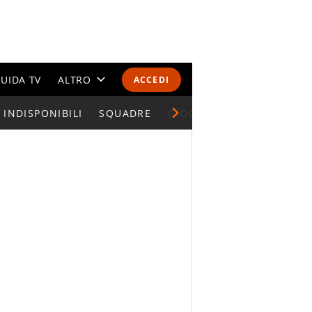
UIDA TV
ALTRO
ACCEDI
INDISPONIBILI
CALENDARI E CLASSIFICHE
SQUADRE
GIOCATORI SERIE A
ALTRI SPORT
MONDIALI 2026
OLIMPIADI
GOSSIP
LIFESTYLE