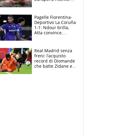
allenamenti fermi,
cosa succede
adesso
Pagelle Fiorentina-
Deportivo La Coruña
1-1: Ndour brilla,
Atta convince.
Pongracic rovina
tutto nel finale
Real Madrid senza
freni: l’acquisto
record di Diomande
che batte Zidane e
Ronaldo. Vinicius
rinnova: le cifre