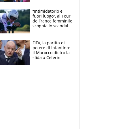
di lui. Bene Romele
e Skerl
“Intimidatorio e
fuori luogo”, al Tour
de France femminile
scoppia lo scandalo:
un uomo controlla i
reggiseni delle
atlete
FIFA, la partita di
potere di Infantino:
il Marocco dietro la
sfida a Ceferin.
Scontro sul
Mondiale a 64
squadre, l’ira di Figo