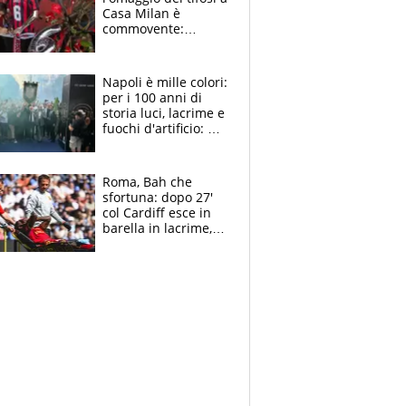
Casa Milan è
commovente:
maglie, bandiere,
sciarpe, lacrime e
bigliettini
Napoli è mille colori:
per i 100 anni di
storia luci, lacrime e
fuochi d'artificio: De
Laurentiis salta al
coro anti-Juve
Roma, Bah che
sfortuna: dopo 27'
col Cardiff esce in
barella in lacrime,
Dybala rigore da
schiaffi, i giallorossi
prendono 3 gol in
45'