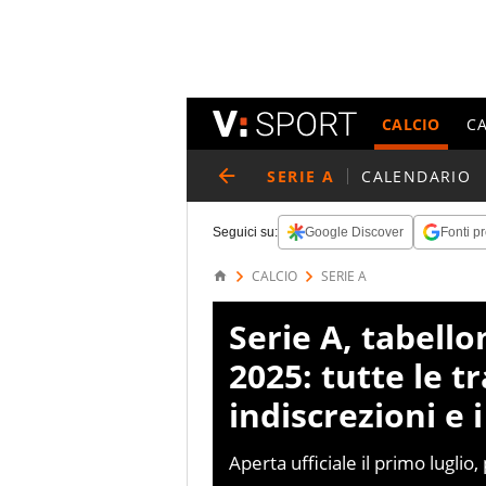
CALCIO
C
SERIE A
CALENDARIO
Seguici su:
Google Discover
Fonti pr
CALCIO
SERIE A
Serie A, tabell
2025: tutte le tr
indiscrezioni e i
Aperta ufficiale il primo luglio,
tutte le operazioni messe a se