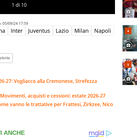
1
di
10
o:
05/09/24 17:59
na
Inter
Juventus
Lazio
Milan
Napoli
eferite
26-27: Vogliacco alla Cremonese, Strefezza
Movimenti, acquisti e cessioni: estate 2026-27
me vanno le trattative per Frattesi, Zirkzee, Nico