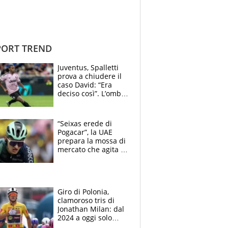
ORT TREND
Juventus, Spalletti
prova a chiudere il
caso David: “Era
deciso così”. L’ombra
di Zirkzee e la
sentenza dei tifosi
“Seixas erede di
Pogacar”, la UAE
prepara la mossa di
mercato che agita la
Francia. Ciccone,
che beffa alla Vuelta
a Burgos
Giro di Polonia,
clamoroso tris di
Jonathan Milan: dal
2024 a oggi solo
Pogacar ha vinto più