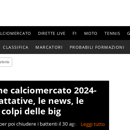
ALCIOMERCATO
DIRETTE LIVE
F1
MOTO
TENNIS
G
CLASSIFICA
MARCATORI
PROBABILI FORMAZIONI
eferite
one calciomercato 2024-
attative, le news, le
 colpi delle big
 per poi chiudere i battenti il 30 agosto, ecco
gno dalle big del nostro campionato per la