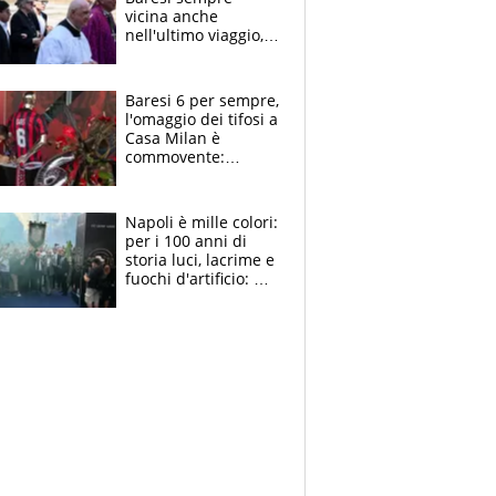
vicina anche
nell'ultimo viaggio,
la moglie Maura, i
figli e i suoi cari
circondati
Baresi 6 per sempre,
dall'affetto dei tifosi
l'omaggio dei tifosi a
Casa Milan è
commovente:
maglie, bandiere,
sciarpe, lacrime e
bigliettini
Napoli è mille colori:
per i 100 anni di
storia luci, lacrime e
fuochi d'artificio: De
Laurentiis salta al
coro anti-Juve