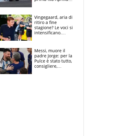
cerca il colpaccio
Vingegaard, aria di
ritiro a fine
stagione? Le voci si
intensificano.
Pogacar, niente
Sanremo nel 2027:
vuole la Roubaix
Messi, muore il
padre Jorge: per la
Pulce è stato tutto,
consigliere,
manager, amico e
capofamiglia