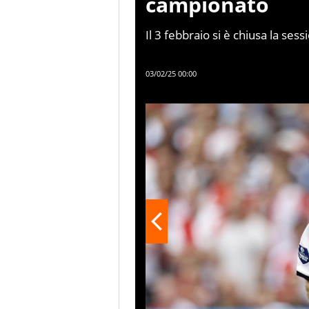
campionato
Il 3 febbraio si è chiusa la se
che non ha mancato di regalare
acquisti e le cessioni messe a s
03/02/25 00:00