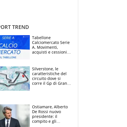
ORT TREND
Tabellone
Calciomercato Serie
A. Movimenti,
acquisti e cessioni:
estate 2026-27
Silverstone, le
caratteristiche del
circuito dove si
corre il Gp di Gran
Bretagna del
Motomondiale
Ostiamare, Alberto
De Rossi nuovo
presidente: il
compito e gli
obiettivi ricevuti dal