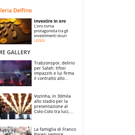
STORIE
lleria Delfino
SPECIALI
Investire in oro
L’oro torna
ESPERTI
protagonista tra gli
investimenti sicuri
LEGGI
CONTATTI
ME GALLERY
Trabzonspor, delirio
per Salah: tifosi
impazziti e lui firma
il contratto allo
stadio
Vozinha, in 30mila
allo stadio per la
presentazione al
Colo-Colo tra luci,
spettacolo, elicotteri
e paracadutisti
La famiglia di Franco
Baresi sempre