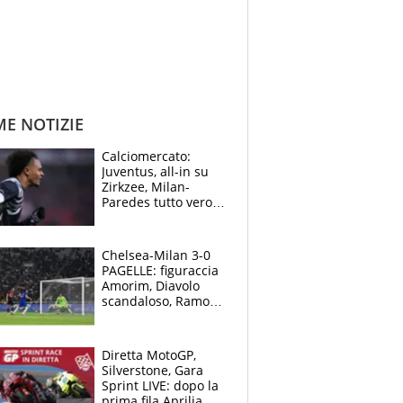
ME NOTIZIE
Calciomercato:
Juventus, all-in su
Zirkzee, Milan-
Paredes tutto vero,
Lukaku lascia il
Napoli
Chelsea-Milan 3-0
PAGELLE: figuraccia
Amorim, Diavolo
scandaloso, Ramos
già rimandato
Diretta MotoGP,
Silverstone, Gara
Sprint LIVE: dopo la
prima fila Aprilia