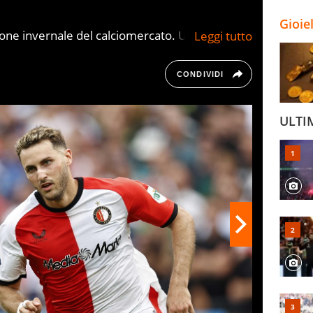
Gioie
ssione invernale del calciomercato. Una finestra
 sorprese e colpi a effetto. Scopriamo gli
egno dalle cosiddette “big” della Serie A.
CONDIVIDI
ULTI