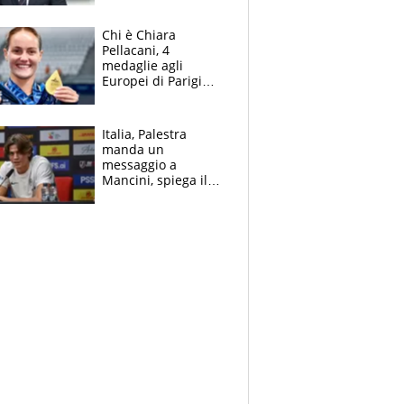
figlio Daniele
Chi è Chiara
Pellacani, 4
medaglie agli
Europei di Parigi
2026, papà
Giampaolo
giornalista, mamma
Italia, Palestra
insegnante e il
manda un
fratello calciatore
messaggio a
Mancini, spiega il
motivo del no
all’Inter e lancia
l'alleanza con
Donnarumma