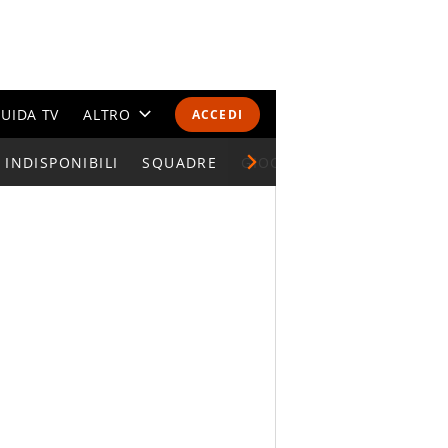
UIDA TV
ALTRO
ACCEDI
INDISPONIBILI
CALENDARI E CLASSIFICHE
SQUADRE
GIOCATORI SERIE A
ALTRI SPORT
MONDIALI 2026
OLIMPIADI
GOSSIP
LIFESTYLE