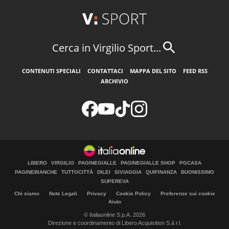
Cerca in Virgilio Sport...
CONTENUTI SPECIALI
CONTATTACI
MAPPA DEL SITO
FEED RSS
ARCHIVIO
LIBERO
VIRGILIO
PAGINEGIALLE
PAGINEGIALLE SHOP
PGCASA
PAGINEBIANCHE
TUTTOCITTÀ
DILEI
SIVIAGGIA
QUIFINANZA
BUONISSIMO
SUPEREVA
Chi siamo
Note Legali
Privacy
Cookie Policy
Preferenze sui cookie
Aiuto
© Italiaonline S.p.A. 2026
Direzione e coordinamento di Libero Acquisition S.á r.l.