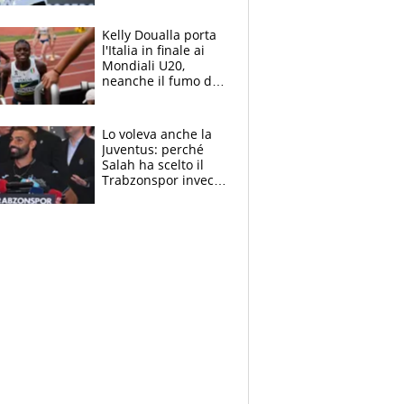
Sinner si conferma
terzo. Quanti malori
Kelly Doualla porta
a Montreal
l'Italia in finale ai
Mondiali U20,
neanche il fumo di
un incendio la frena
sui 100 metri
Lo voleva anche la
Juventus: perché
Salah ha scelto il
Trabzonspor invece
di un top club