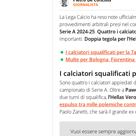
GIORNALISTA
Giornalista pubblicista e speake
uno sguardo attento e competen
La Lega Calcio ha reso note ufficia
provvedimenti arbitrali presi nel c
Serie A 2024-25
.
Quattro i calciato
importanti.
Doppia tegola per l’He
I calciatori squalificati per la 
Multe per Bologna, Fiorentina 
I calciatori squalificati 
Sono quattro i calciatori appiedati d
campionato di Serie A. Oltre a
Pawe
due turni di squalifica,
l’Hellas Ve
espulso tra mille polemiche cont
Paolo Zanetti, che sarà il grande ex
Vuoi essere sempre aggiornat