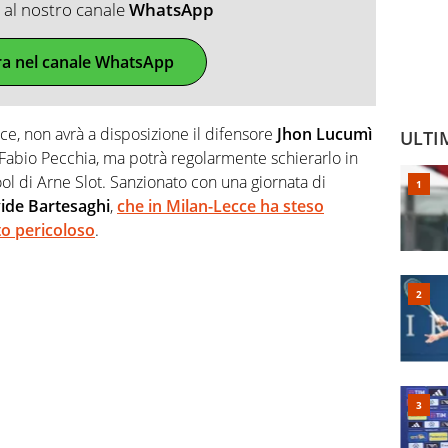
ti al nostro canale
WhatsApp
ra nel canale WhatsApp
ece, non avrà a disposizione il difensore
Jhon Lucumì
ULTI
i Fabio Pecchia, ma potrà regolarmente schierarlo in
l di Arne Slot. Sanzionato con una giornata di
ide Bartesaghi
,
che in Milan-Lecce ha steso
to pericoloso
.