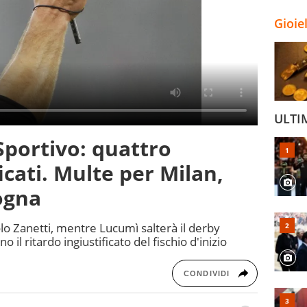
Gioie
ULTI
Sportivo: quattro
ficati. Multe per Milan,
ogna
lo Zanetti, mentre Lucumì salterà il derby
il ritardo ingiustificato del fischio d'inizio
CONDIVIDI