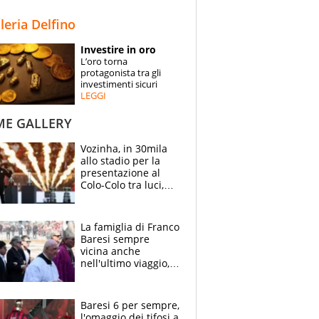
STORIE
lleria Delfino
SPECIALI
Investire in oro
L’oro torna
ESPERTI
protagonista tra gli
investimenti sicuri
LEGGI
CONTATTI
ME GALLERY
Vozinha, in 30mila
allo stadio per la
presentazione al
Colo-Colo tra luci,
spettacolo, elicotteri
e paracadutisti
La famiglia di Franco
Baresi sempre
vicina anche
nell'ultimo viaggio,
la moglie Maura, i
figli e i suoi cari
circondati
Baresi 6 per sempre,
dall'affetto dei tifosi
l'omaggio dei tifosi a