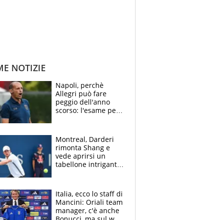
ME NOTIZIE
Napoli, perchè
Allegri può fare
peggio dell'anno
scorso: l'esame per
Manna, le colpe di
Conte e il gioco del
Monopoly
Montreal, Darderi
rimonta Shang e
vede aprirsi un
tabellone intrigante:
"Penso solo a
Borges, ma sono
felice del mio livello"
Italia, ecco lo staff di
Mancini: Oriali team
manager, c'è anche
Bonucci, ma sul web