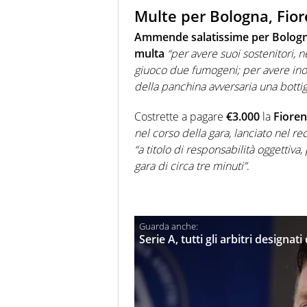
Multe per Bologna, Fior
Ammende salatissime per Bologna
multa
“per avere suoi sostenitori, n
giuoco due fumogeni; per avere inol
della panchina avversaria una bottig
Costrette a pagare
€3.000
la
Fioren
nel corso della gara, lanciato nel re
“a titolo di responsabilità oggettiva,
gara di circa tre minuti”
.
Serie A, tutti gli arbitri designat