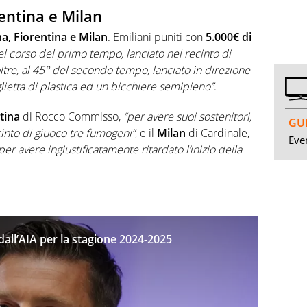
entina e Milan
, Fiorentina e Milan
. Emiliani puniti con
5.000€ di
el corso del primo tempo, lanciato nel recinto di
tre, al 45° del secondo tempo, lanciato in direzione
lietta di plastica ed un bicchiere semipieno”
.
tina
di Rocco Commisso,
“per avere suoi sostenitori,
GUI
cinto di giuoco tre fumogeni”
, e il
Milan
di Cardinale,
Even
 per avere ingiustificatamente ritardato l’inizio della
i dall’AIA per la stagione 2024-2025