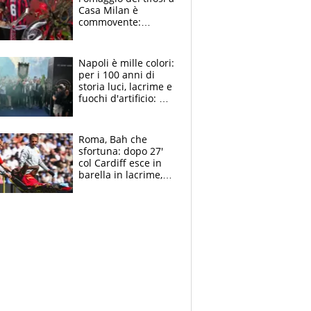
Casa Milan è
commovente:
maglie, bandiere,
sciarpe, lacrime e
bigliettini
Napoli è mille colori:
per i 100 anni di
storia luci, lacrime e
fuochi d'artificio: De
Laurentiis salta al
coro anti-Juve
Roma, Bah che
sfortuna: dopo 27'
col Cardiff esce in
barella in lacrime,
Dybala rigore da
schiaffi, i giallorossi
prendono 3 gol in
45'