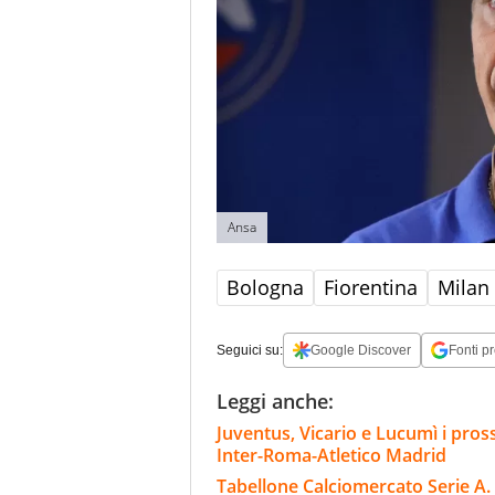
Ansa
Bologna
Fiorentina
Milan
Seguici su:
Google Discover
Fonti pr
Leggi anche:
Juventus, Vicario e Lucumì i pross
Inter-Roma-Atletico Madrid
Tabellone Calciomercato Serie A. 