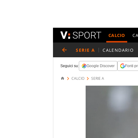
CALCIO
C
SERIE A
CALENDARIO
Seguici su:
Google Discover
Fonti pr
CALCIO
SERIE A