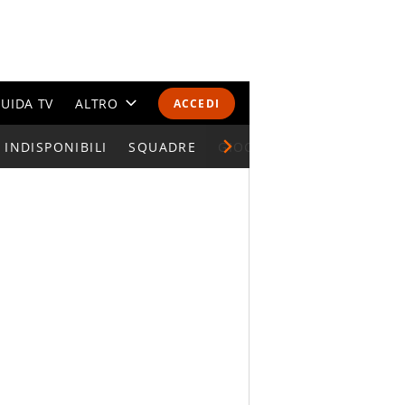
UIDA TV
ALTRO
ACCEDI
INDISPONIBILI
CALENDARI E CLASSIFICHE
SQUADRE
GIOCATORI SERIE A
ALTRI SPORT
MONDIALI 2026
OLIMPIADI
GOSSIP
LIFESTYLE