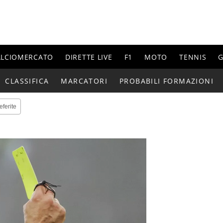
ALCIOMERCATO
DIRETTE LIVE
F1
MOTO
TENNIS
G
CLASSIFICA
MARCATORI
PROBABILI FORMAZIONI
eferite