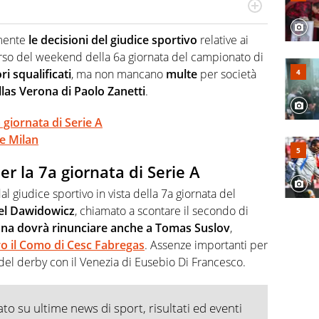
r radiofonico, per Virgilio Sport si occupa di calcio con
te sui campionati di Serie B e Serie C
lmente
le decisioni del giudice sportivo
relative ai
orso del weekend della 6a giornata del campionato di
ri squalificati
, ma non mancano
multe
per società
llas Verona di Paolo Zanetti
.
7a giornata di Serie A
e Milan
per la 7a giornata di Serie A
al giudice sportivo in vista della 7a giornata del
l Dawidowicz
, chiamato a scontare il secondo di
rona dovrà rinunciare anche a Tomas Suslov
,
ro il Como di Cesc Fabregas
. Assenze importanti per
 del derby con il Venezia di Eusebio Di Francesco.
o su ultime news di sport, risultati ed eventi