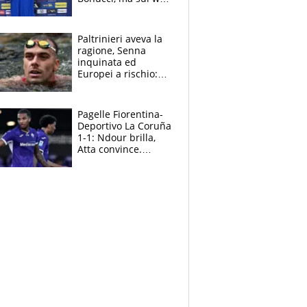
infuria la polemica
Paltrinieri aveva la
ragione, Senna
inquinata ed
Europei a rischio:
allenamenti fermi,
cosa succede
adesso
Pagelle Fiorentina-
Deportivo La Coruña
1-1: Ndour brilla,
Atta convince.
Pongracic rovina
tutto nel finale