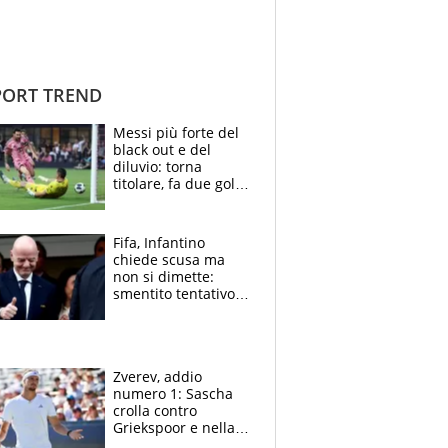
ORT TREND
Messi più forte del
black out e del
diluvio: torna
titolare, fa due gol e
un assist e trascina
l'Inter Miami, altro
che ritiro
Fifa, Infantino
chiede scusa ma
non si dimette:
smentito tentativo di
corruzione al
Marocco
Zverev, addio
numero 1: Sascha
crolla contro
Griekspoor e nella
sfida a due con