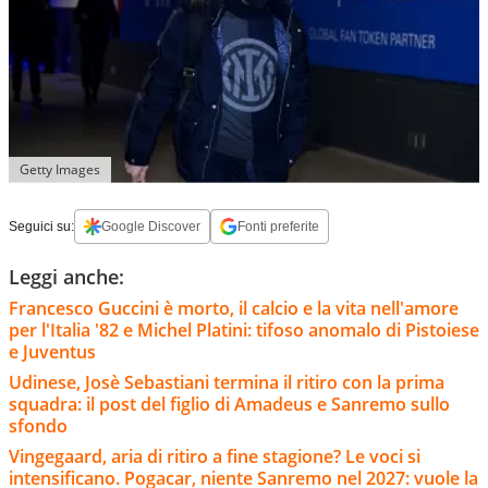
Getty Images
Seguici su:
Google Discover
Fonti preferite
Leggi anche:
Francesco Guccini è morto, il calcio e la vita nell'amore
per l'Italia '82 e Michel Platini: tifoso anomalo di Pistoiese
e Juventus
Udinese, Josè Sebastiani termina il ritiro con la prima
squadra: il post del figlio di Amadeus e Sanremo sullo
sfondo
Vingegaard, aria di ritiro a fine stagione? Le voci si
intensificano. Pogacar, niente Sanremo nel 2027: vuole la