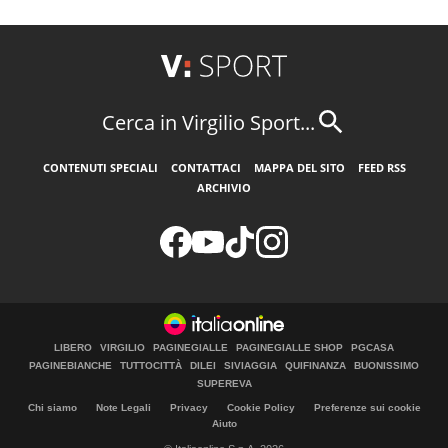
Cerca in Virgilio Sport...
CONTENUTI SPECIALI
CONTATTACI
MAPPA DEL SITO
FEED RSS
ARCHIVIO
LIBERO
VIRGILIO
PAGINEGIALLE
PAGINEGIALLE SHOP
PGCASA
PAGINEBIANCHE
TUTTOCITTÀ
DILEI
SIVIAGGIA
QUIFINANZA
BUONISSIMO
SUPEREVA
Chi siamo
Note Legali
Privacy
Cookie Policy
Preferenze sui cookie
Aiuto