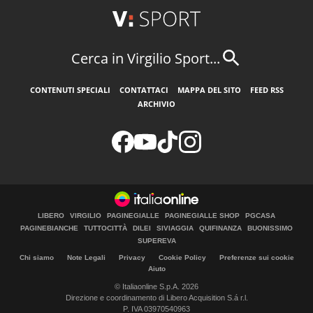
Cerca in Virgilio Sport...
CONTENUTI SPECIALI
CONTATTACI
MAPPA DEL SITO
FEED RSS
ARCHIVIO
LIBERO
VIRGILIO
PAGINEGIALLE
PAGINEGIALLE SHOP
PGCASA
PAGINEBIANCHE
TUTTOCITTÀ
DILEI
SIVIAGGIA
QUIFINANZA
BUONISSIMO
SUPEREVA
Chi siamo
Note Legali
Privacy
Cookie Policy
Preferenze sui cookie
Aiuto
© Italiaonline S.p.A. 2026
Direzione e coordinamento di Libero Acquisition S.á r.l.
P. IVA 03970540963