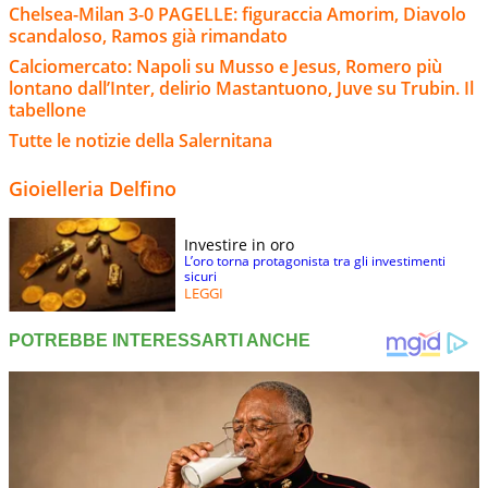
Chelsea-Milan 3-0 PAGELLE: figuraccia Amorim, Diavolo
scandaloso, Ramos già rimandato
Calciomercato: Napoli su Musso e Jesus, Romero più
lontano dall’Inter, delirio Mastantuono, Juve su Trubin. Il
tabellone
Tutte le notizie della Salernitana
Gioielleria Delfino
Investire in oro
L’oro torna protagonista tra gli investimenti
sicuri
LEGGI