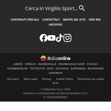
Cerca in Virgilio Sport...
CONTENUTI SPECIALI
CONTATTACI
MAPPA DEL SITO
FEED RSS
ARCHIVIO
LIBERO
VIRGILIO
PAGINEGIALLE
PAGINEGIALLE SHOP
PGCASA
PAGINEBIANCHE
TUTTOCITTÀ
DILEI
SIVIAGGIA
QUIFINANZA
BUONISSIMO
SUPEREVA
Chi siamo
Note Legali
Privacy
Cookie Policy
Preferenze sui cookie
Aiuto
© Italiaonline S.p.A. 2026
Direzione e coordinamento di Libero Acquisition S.á r.l.
P. IVA 03970540963