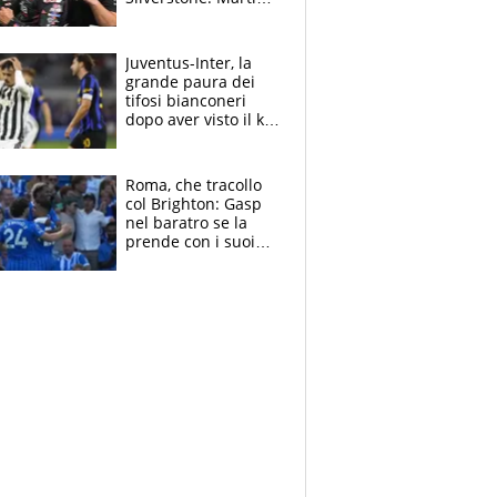
sempre più leader,
Bezzecchi supera
Marquez
Juventus-Inter, la
grande paura dei
tifosi bianconeri
dopo aver visto il ko
nel derby d'Italia
Roma, che tracollo
col Brighton: Gasp
nel baratro se la
prende con i suoi
cambiando tutti