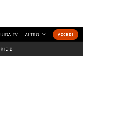
UIDA TV
ALTRO
ACCEDI
RIE B
CALENDARI E CLASSIFICHE
ALTRI SPORT
MONDIALI 2026
OLIMPIADI
GOSSIP
LIFESTYLE