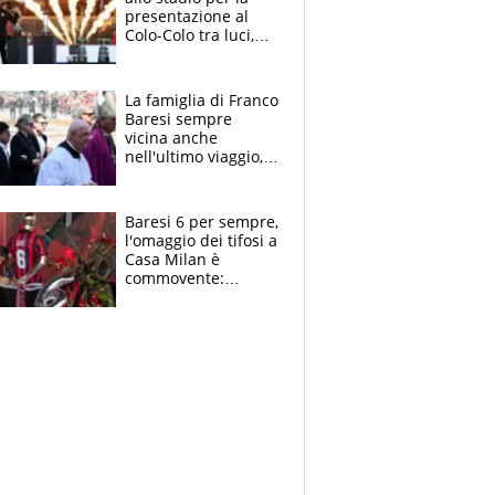
presentazione al
Colo-Colo tra luci,
spettacolo, elicotteri
e paracadutisti
La famiglia di Franco
Baresi sempre
vicina anche
nell'ultimo viaggio,
la moglie Maura, i
figli e i suoi cari
circondati
Baresi 6 per sempre,
dall'affetto dei tifosi
l'omaggio dei tifosi a
Casa Milan è
commovente:
maglie, bandiere,
sciarpe, lacrime e
bigliettini