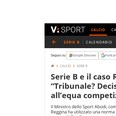
CALCIO
C
SERIE B
CALENDARIO
Seguici su:
Google Discover
Fonti pr
CALCIO
SERIE B
Serie B e il caso
“Tribunale? Deci
all’equa competi
Il Ministro dello Sport Abodi, c
Reggina ha utilizzato una norma 