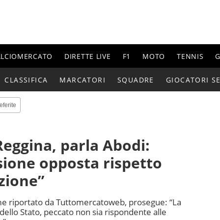
ALCIOMERCATO
DIRETTE LIVE
F1
MOTO
TENNIS
G
CLASSIFICA
MARCATORI
SQUADRE
GIOCATORI SE
eferite
 Reggina, parla Abodi:
sione opposta rispetto
zione”
ome riportato da Tuttomercatoweb, prosegue: “La
dello Stato, peccato non sia rispondente alle