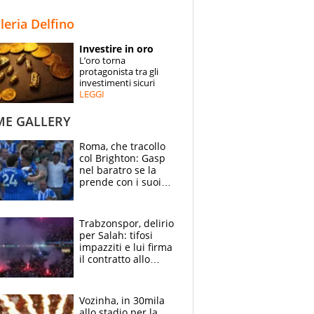
STORIE
lleria Delfino
SPECIALI
Investire in oro
L’oro torna
ESPERTI
protagonista tra gli
investimenti sicuri
LEGGI
CONTATTI
ME GALLERY
Roma, che tracollo
col Brighton: Gasp
nel baratro se la
prende con i suoi
cambiando tutti
Trabzonspor, delirio
per Salah: tifosi
impazziti e lui firma
il contratto allo
stadio
Vozinha, in 30mila
allo stadio per la