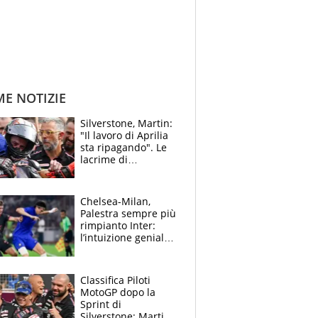
ME NOTIZIE
Silverstone, Martin:
"Il lavoro di Aprilia
sta ripagando". Le
lacrime di
Bezzecchi: "Ho dato
tutto, spero di finire
la gara domani"
Chelsea-Milan,
Palestra sempre più
rimpianto Inter:
l’intuizione geniale
di Alonso fa esultare
anche Mancini
Classifica Piloti
MotoGP dopo la
Sprint di
Silverstone: Martin