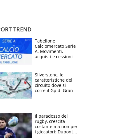
ORT TREND
Tabellone
Calciomercato Serie
A. Movimenti,
acquisti e cessioni:
estate 2026-27
Silverstone, le
caratteristiche del
circuito dove si
corre il Gp di Gran
Bretagna del
Motomondiale
Il paradosso del
rugby, crescita
costante ma non per
i giocatori: Dupont
(il più pagato al