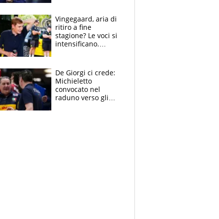
mondo) guadagna
solo 1,4 milioni
Vingegaard, aria di
all'anno
ritiro a fine
stagione? Le voci si
intensificano.
Pogacar, niente
Sanremo nel 2027:
vuole la Roubaix
De Giorgi ci crede:
Michieletto
convocato nel
raduno verso gli
Europei. A sorpresa
torna Rychlicki