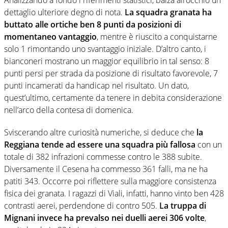
Analizzando a fondo i riferimenti statistici, balza all’occhio un
dettaglio ulteriore degno di nota.
La squadra granata ha
buttato alle ortiche ben 8 punti da posizioni di
momentaneo vantaggio
, mentre è riuscito a conquistarne
solo 1 rimontando uno svantaggio iniziale. D’altro canto, i
bianconeri mostrano un maggior equilibrio in tal senso: 8
punti persi per strada da posizione di risultato favorevole, 7
punti incamerati da handicap nel risultato. Un dato,
quest’ultimo, certamente da tenere in debita considerazione
nell’arco della contesa di domenica.
Sviscerando altre curiosità numeriche, si deduce che
la
Reggiana tende ad essere una squadra più fallosa
con un
totale di 382 infrazioni commesse contro le 388 subite.
Diversamente il Cesena ha commesso 361 falli, ma ne ha
patiti 343. Occorre poi riflettere sulla maggiore consistenza
fisica dei granata. I ragazzi di Viali, infatti, hanno vinto ben 428
contrasti aerei, perdendone di contro 505.
La truppa di
Mignani invece ha prevalso nei duelli aerei 306 volte
,