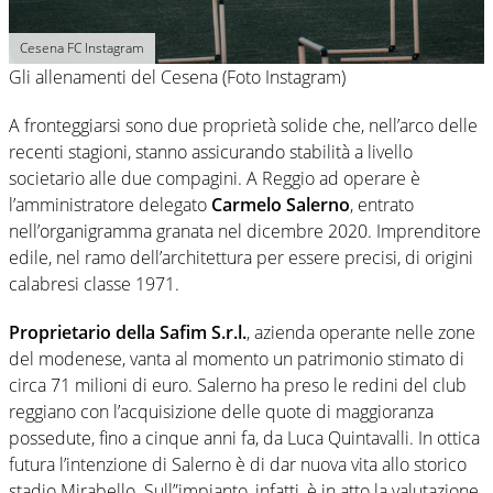
Cesena FC Instagram
Gli allenamenti del Cesena (Foto Instagram)
A fronteggiarsi sono due proprietà solide che, nell’arco delle
recenti stagioni, stanno assicurando stabilità a livello
societario alle due compagini. A Reggio ad operare è
l’amministratore delegato
Carmelo Salerno
, entrato
nell’organigramma granata nel dicembre 2020. Imprenditore
edile, nel ramo dell’architettura per essere precisi, di origini
calabresi classe 1971.
Proprietario della Safim S.r.l.
, azienda operante nelle zone
del modenese, vanta al momento un patrimonio stimato di
circa 71 milioni di euro. Salerno ha preso le redini del club
reggiano con l’acquisizione delle quote di maggioranza
possedute, fino a cinque anni fa, da Luca Quintavalli. In ottica
futura l’intenzione di Salerno è di dar nuova vita allo storico
stadio Mirabello. Sull”impianto, infatti, è in atto la valutazione