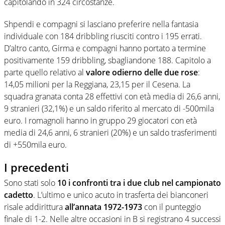
capitolando in 324 circostanze.
Shpendi e compagni si lasciano preferire nella fantasia
individuale con 184 dribbling riusciti contro i 195 errati.
D’altro canto, Girma e compagni hanno portato a termine
positivamente 159 dribbling, sbagliandone 188. Capitolo a
parte quello relativo al
valore odierno delle due rose
:
14,05 milioni per la Reggiana, 23,15 per il Cesena. La
squadra granata conta 28 effettivi con età media di 26,6 anni,
9 stranieri (32,1%) e un saldo riferito al mercato di -500mila
euro. I romagnoli hanno in gruppo 29 giocatori con età
media di 24,6 anni, 6 stranieri (20%) e un saldo trasferimenti
di +550mila euro.
I precedenti
Sono stati solo
10 i confronti tra i due club nel campionato
cadetto
. L’ultimo e unico acuto in trasferta dei bianconeri
risale addirittura
all’annata 1972-1973
con il punteggio
finale di 1-2. Nelle altre occasioni in B si registrano 4 successi