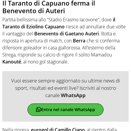
Il Taranto di Capuano ferma il
Benevento di Auteri
Partita bellissima allo “Stadio Erasmo Iacovone”, dove
il
Taranto di Eziolino Capuano
riesce ad annullare due volte
il vantaggio del
Benevento di Gaetano Auteri
. Botta e
risposta in apertura di match, con
Berra
che si conferma
difensore goleador in casa giallorossa. All’esterno della
Strega, risponde su calcio di rigore il solito Mamadou
Kanouté
, al nono gol stagionale.
Vuoi essere sempre aggiornato su ultime news di
sport, risultati ed eventi live? Iscriviti al nostro
canale
WhatsApp
Entra nel canale WhatsApp
Nella ripresa,
eurogol di Camillo Ciano
, al rientro dalla