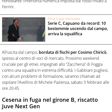
nonostante l’inferiorità numerica imposta dal rosso rifilato a
Ferrini.
Forse ti può interessare
Serie C, Capuano da record: 10
bestemmie uscendo dal campo,
arriva la squalifica
All’uscita dal campo,
bordata di fischi per Cosimo Chiricò
,
spesso al centro di voci di mercato. Prossimo weekend
cruciale per gli etnei, impegnati allo “Zaccheria” di Foggia
contro una squadra in estrema difficoltà. I Gabbiani pugliesi,
con alcuni problemi di formazione, saranno chiamati ad
ospitare l’Avellino di Michele Pazienza, sabato 3 febbraio alle
ore 20.45.
Cesena in fuga nel girone B, riscatto
Juve Next Gen