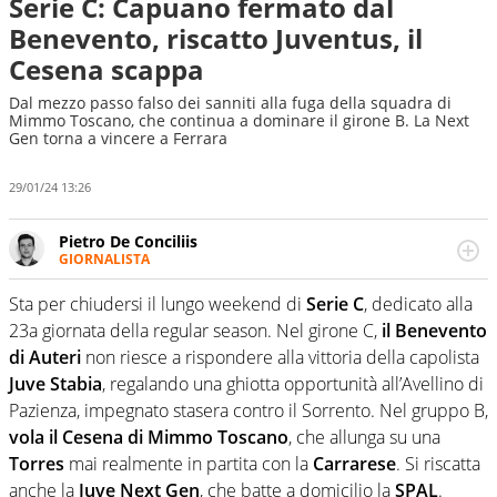
Serie C: Capuano fermato dal
Benevento, riscatto Juventus, il
Cesena scappa
Dal mezzo passo falso dei sanniti alla fuga della squadra di
Mimmo Toscano, che continua a dominare il girone B. La Next
Gen torna a vincere a Ferrara
29/01/24 13:26
Pietro De Conciliis
GIORNALISTA
Giornalista pubblicista e speaker radiofonico, per Virgilio
Sport si occupa di calcio con uno sguardo attento e
Sta per chiudersi il lungo weekend di
Serie C
, dedicato alla
competente sui campionati di Serie B e Serie C
23a giornata della regular season. Nel girone C,
il Benevento
di Auteri
non riesce a rispondere alla vittoria della capolista
Juve Stabia
, regalando una ghiotta opportunità all’Avellino di
Pazienza, impegnato stasera contro il Sorrento. Nel gruppo B,
vola il Cesena di Mimmo Toscano
, che allunga su una
Torres
mai realmente in partita con la
Carrarese
. Si riscatta
anche la
Juve Next Gen
, che batte a domicilio la
SPAL
.