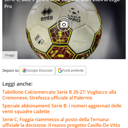
Pro
Imago
Seguici su:
Google Discover
Fonti preferite
Leggi anche:
Tabellone Calciomercato Serie B 26-27: Vogliacco alla
Cremonese, Strefezza ufficiale al Palermo
Speciale abbonamenti Serie B: i numeri aggiornati delle
venti squadre cadette
Serie C, Foggia riammesso al posto della Ternana:
ufficiale la decisione. Il nuovo progetto Casillo-De Vitto