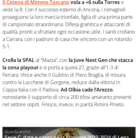
Il Cesena di Mimmo Toscano
vola a +6 sulla Torres
e
vede la B. Con il successo esterno di Ancona, i romagnoli
proseguono la loro marcia trionfale, figlia di una prima parte
di campionato straordinaria. Difesa granitica e attaccanti di
qualità, pronti a sfruttare ogni occasione utile. I sardi crollano
a Carrara, con i padroni di casa che vincono con un rotondo
5-1.
Crolla la SPAL
al “Mazza”, con
la Juve Next Gen che stacca
la zona playout
e si porta a quota 27, grazie all’1-3 di
Ferrara. Vince anche il Gubbio di Piero Braglia, di misura
contro la Lucchese di Gorgone, reduce dalla vittoria in
Coppa Italia con il Padova.
Ad Olbia cade l’Arezzo
,
nonostante il supporto di circa 200 tifosi amaranto presenti
nel settore ospiti. Finisce, invece, in parità Rimini-Pineto.
Serie C, date e gironi della stagione 2023-2024 di Lega