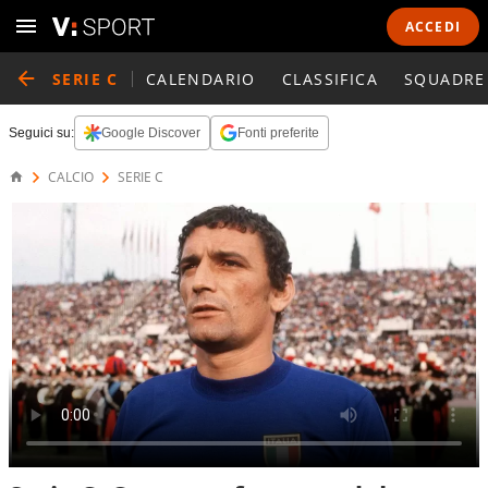
ACCEDI
SERIE C
CALENDARIO
CLASSIFICA
SQUADRE
Seguici su:
Google Discover
Fonti preferite
CALCIO
SERIE C