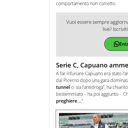
comportamento non corretto.
Vuoi essere sempre aggiornat
live? Iscrivi
Ent
Serie C, Capuano ammet
A far infuriare Capuano era stato l’
dal Picerno dopo una gara dominata
tunnel
ci sia l’antidroga”, ha chiarito
bestemmiato – ha poi aggiunto -. Ch
preghiere
…”.