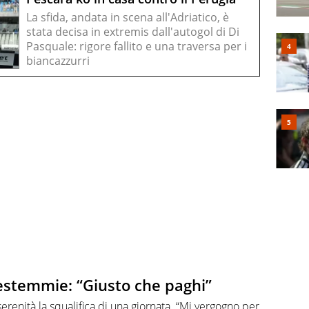
La sfida, andata in scena all'Adriatico, è
stata decisa in extremis dall'autogol di Di
Pasquale: rigore fallito e una traversa per i
biancazzurri
bestemmie: “Giusto che paghi”
enità la squalifica di una giornata. “Mi vergogno per