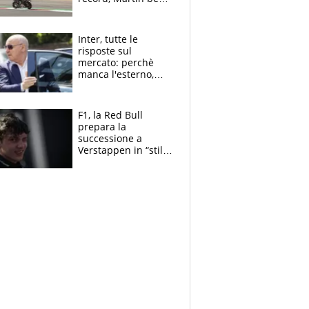
tutti. Prima fila
Aprilia
Inter, tutte le
risposte sul
mercato: perchè
manca l'esterno,
perchè Romero è
sfumato, quale è il
vero obiettivo di
F1, la Red Bull
Marotta
prepara la
successione a
Verstappen in “stile
Antonelli”. Colapinto
derubato, che
attacco all’Italia