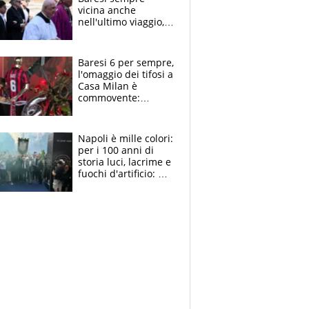
vicina anche
nell'ultimo viaggio,
la moglie Maura, i
figli e i suoi cari
circondati
Baresi 6 per sempre,
dall'affetto dei tifosi
l'omaggio dei tifosi a
Casa Milan è
commovente:
maglie, bandiere,
sciarpe, lacrime e
bigliettini
Napoli è mille colori:
per i 100 anni di
storia luci, lacrime e
fuochi d'artificio: De
Laurentiis salta al
coro anti-Juve