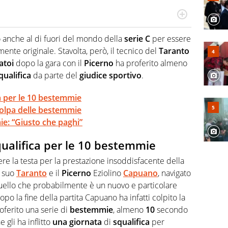
Virgilio Sport segue anche il calcio ma è con la
nze e passioni. Cura la comunicazione di HaBaWaBa, il
 anche al di fuori del mondo della
serie C
per essere
olo per bambini al mondo
nte originale. Stavolta, però, il tecnico del
Taranto
atoi
dopo la gara con il
Picerno
ha proferito almeno
qualifica
da parte del
giudice sportivo
.
ca per le 10 bestemmie
olpa delle bestemmie
e: “Giusto che paghi”
qualifica per le 10 bestemmie
ere la testa per la prestazione insoddisfacente della
l suo
Taranto
e il
Picerno
Eziolino
Capuano
, navigato
 quello che probabilmente è un nuovo e particolare
po la fine della partita Capuano ha infatti colpito la
oferito una serie di
bestemmie
, almeno
10
secondo
 gli ha inflitto
una
giornata
di
squalifica
per