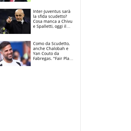
succede?
Inter-Juventus sarà
la sfida scudetto?
Cosa manca a Chivu
e Spalletti, oggi il
primo antipasto
Como da Scudetto,
anche Chalobah e
Yan Couto da
Fabregas. "Fair Play
Finanziario?
Pagheremo la
multa"