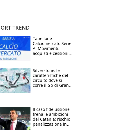
ORT TREND
Tabellone
Calciomercato Serie
A. Movimenti,
acquisti e cessioni:
estate 2026-27
Silverstone, le
caratteristiche del
circuito dove si
corre il Gp di Gran
Bretagna del
Motomondiale
Il caso fideiussione
frena le ambizioni
del Catania: rischio
penalizzazione in
classifica, cosa