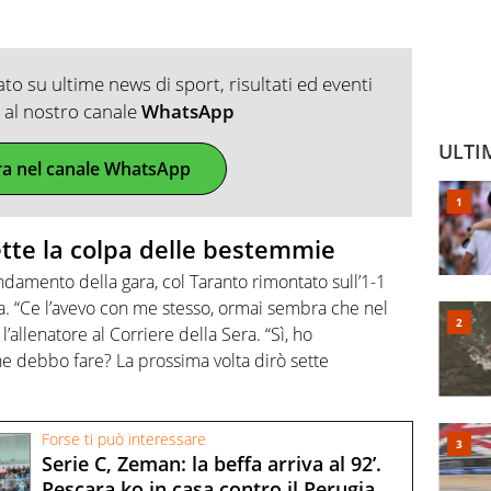
o su ultime news di sport, risultati ed eventi
ti al nostro canale
WhatsApp
ULTI
ra nel canale WhatsApp
te la colpa delle bestemmie
andamento della gara, col Taranto rimontato sull’1-1
. “Ce l’avevo con me stesso, ormai sembra che nel
 l’allenatore al Corriere della Sera. “Sì, ho
e debbo fare? La prossima volta dirò sette
Forse ti può interessare
Serie C, Zeman: la beffa arriva al 92’.
Pescara ko in casa contro il Perugia