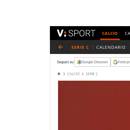
CALCIO
C
SERIE C
CALENDARIO
Seguici su:
Google Discover
Fonti pr
CALCIO
SERIE C