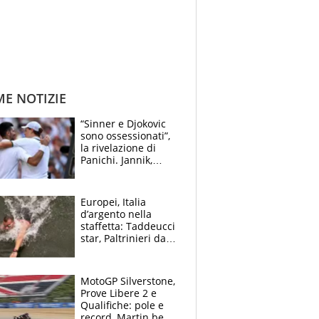
ME NOTIZIE
“Sinner e Djokovic
sono ossessionati”,
la rivelazione di
Panichi. Jannik,
ansia per il
ginocchio e il rischio
agli US Open
Europei, Italia
d’argento nella
staffetta: Taddeucci
star, Paltrinieri da
leggenda. Greg
svela la profezia di
Padre Pio
MotoGP Silverstone,
Prove Libere 2 e
Qualifiche: pole e
record, Martin beffa