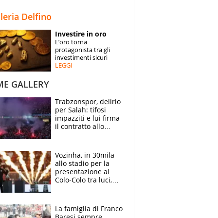
STORIE
lleria Delfino
SPECIALI
Investire in oro
L’oro torna
ESPERTI
protagonista tra gli
investimenti sicuri
LEGGI
CONTATTI
ME GALLERY
Trabzonspor, delirio
per Salah: tifosi
impazziti e lui firma
il contratto allo
stadio
Vozinha, in 30mila
allo stadio per la
presentazione al
Colo-Colo tra luci,
spettacolo, elicotteri
e paracadutisti
La famiglia di Franco
Baresi sempre