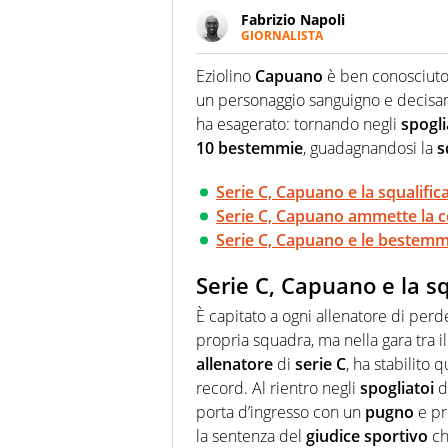
Fabrizio Napoli
GIORNALISTA
Giornalista professionista, per 
pallanuoto che esalta compete
Eziolino
Capuano
è ben conosciuto
più grande festival di waterp
un personaggio sanguigno e decisame
ha esagerato: tornando negli
spogli
10 bestemmie
, guadagnandosi la
s
Serie C, Capuano e la squalifi
Serie C, Capuano ammette la c
Serie C, Capuano e le bestemmi
Serie C, Capuano e la s
È capitato a ogni allenatore di perd
propria squadra, ma nella gara tra i
allenatore
di
serie C
, ha stabilito
record. Al rientro negli
spogliatoi
do
porta d’ingresso con un
pugno
e pr
la sentenza del
giudice sportivo
che