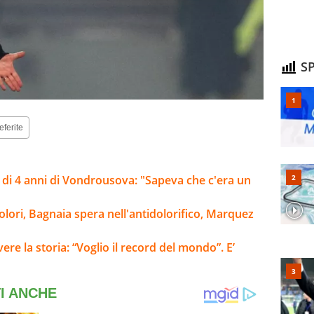
SP
eferite
ca di 4 anni di Vondrousova: "Sapeva che c'era un
olori, Bagnaia spera nell'antidolorifico, Marquez
ere la storia: “Voglio il record del mondo”. E’