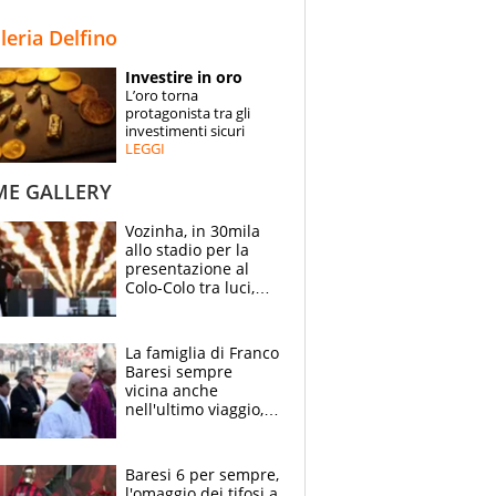
STORIE
lleria Delfino
SPECIALI
Investire in oro
L’oro torna
ESPERTI
protagonista tra gli
investimenti sicuri
LEGGI
CONTATTI
ME GALLERY
Vozinha, in 30mila
allo stadio per la
presentazione al
Colo-Colo tra luci,
spettacolo, elicotteri
e paracadutisti
La famiglia di Franco
Baresi sempre
vicina anche
nell'ultimo viaggio,
la moglie Maura, i
figli e i suoi cari
circondati
Baresi 6 per sempre,
dall'affetto dei tifosi
l'omaggio dei tifosi a