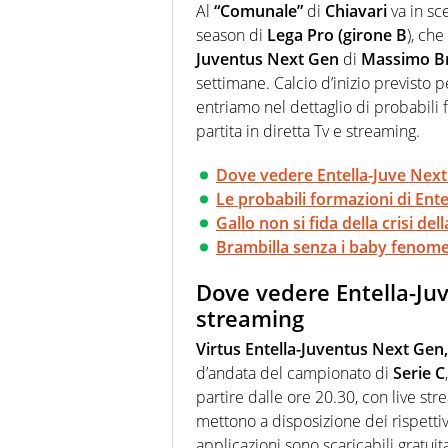
Al
“Comunale”
di
Chiavari
va in sc
season di
Lega Pro (girone
B
), che
Juventus Next Gen
di
Massimo Br
settimane. Calcio d’inizio previsto 
entriamo nel dettaglio di probabili 
partita in diretta Tv e streaming.
Dove vedere Entella-Juve Next 
Le probabili formazioni di Ent
Gallo non si fida della crisi del
Brambilla senza i baby fenomen
Dove vedere Entella-Juv
streaming
Virtus Entella-Juventus Next Gen,
d’andata del campionato di
Serie
C
partire dalle ore 20.30, con live st
mettono a disposizione dei rispettivi
applicazioni sono scaricabili gratu