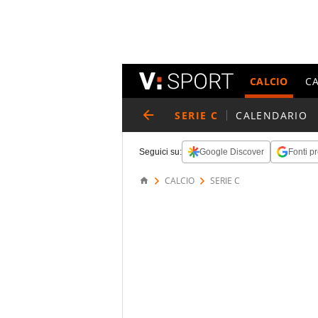
CALCIO
C
SERIE C
CALENDARIO
Seguici su:
Google Discover
Fonti pr
CALCIO
SERIE C