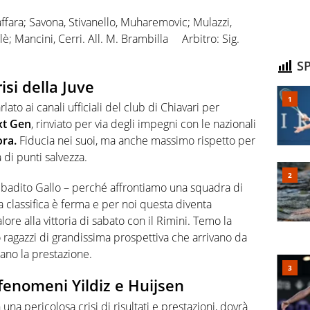
ffara; Savona, Stivanello, Muharemovic; Mulazzi,
è; Mancini, Cerri. All. M. Brambilla Arbitro: Sig.
SP
risi della Juve
lato ai canali ufficiali del club di Chiavari per
xt Gen
, rinviato per via degli impegni con le nazionali
ora.
Fiducia nei suoi, ma anche massimo rispetto per
di punti salvezza.
ibadito Gallo – perché affrontiamo una squadra di
 La classifica è ferma e per noi questa diventa
ore alla vittoria di sabato con il Rimini. Temo la
no ragazzi di grandissima prospettiva che arrivano da
ano la prestazione.
fenomeni Yildiz e Huijsen
 una pericolosa crisi di risultati e prestazioni, dovrà