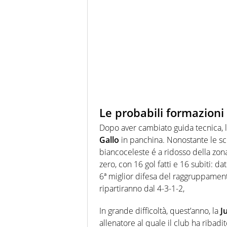
Le probabili formazioni
Dopo aver cambiato guida tecnica, 
Gallo
in panchina. Nonostante le sco
biancoceleste é a ridosso della zona 
zero, con 16 gol fatti e 16 subiti: d
6ª miglior difesa del raggruppamento.
ripartiranno dal 4-3-1-2,
In grande difficoltà, quest’anno, la
J
allenatore al quale il club ha ribadit