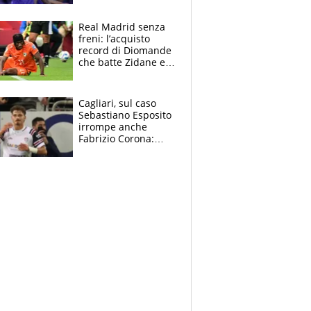
tutto nel finale
Real Madrid senza
freni: l’acquisto
record di Diomande
che batte Zidane e
Ronaldo. Vinicius
rinnova: le cifre
Cagliari, sul caso
Sebastiano Esposito
irrompe anche
Fabrizio Corona:
“Ecco cosa è
successo, ho le
prove”