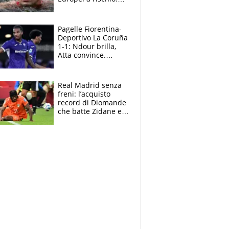
allenamenti fermi,
cosa succede
adesso
Pagelle Fiorentina-
Deportivo La Coruña
1-1: Ndour brilla,
Atta convince.
Pongracic rovina
tutto nel finale
Real Madrid senza
freni: l’acquisto
record di Diomande
che batte Zidane e
Ronaldo. Vinicius
rinnova: le cifre