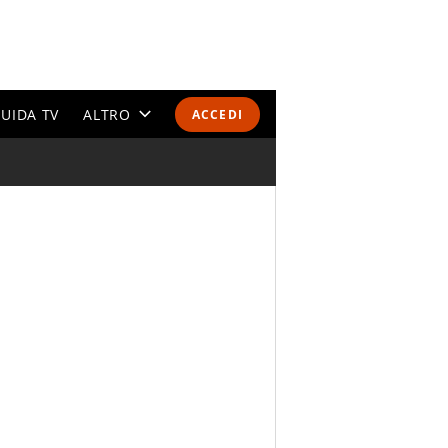
UIDA TV
ALTRO
ACCEDI
CALENDARI E CLASSIFICHE
ALTRI SPORT
MONDIALI 2026
OLIMPIADI
GOSSIP
LIFESTYLE