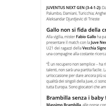
JUVENTUS NEXT GEN (3-4-1-2):
Da
Palumbo, Damiani, Turicchia; Anghel
Aleksandar Djurdjevic di Trieste
Gallo non si fida della c
Alla vigilia, mister
Fabio Gallo
ha par
presentare il match con la
Juve Ne
U21 dei ragazzi della
Vecchia Sign
una compagine alla costante ricerca 
“È un recupero non semplice – ha r
talenti, non sarà una partita facile.
un’occasione per dare ancora più val
qualità dei singoli della Juve, ci so
tutta Europa. Sono giocatori che am
Brambilla senza i baby 
Massimo Brambilla
, alle prese con