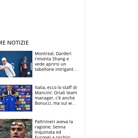
ME NOTIZIE
Montreal, Darderi
rimonta Shang e
vede aprirsi un
tabellone intrigante:
"Penso solo a
Borges, ma sono
felice del mio livello"
Italia, ecco lo staff di
Mancini: Oriali team
manager, c'è anche
Bonucci, ma sul web
infuria la polemica
Paltrinieri aveva la
ragione, Senna
inquinata ed
Europei a rischio: