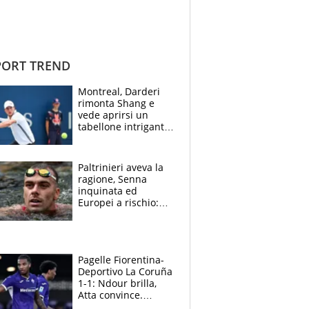
ORT TREND
Montreal, Darderi
rimonta Shang e
vede aprirsi un
tabellone intrigante:
"Penso solo a
Borges, ma sono
felice del mio livello"
Paltrinieri aveva la
ragione, Senna
inquinata ed
Europei a rischio:
allenamenti fermi,
cosa succede
adesso
Pagelle Fiorentina-
Deportivo La Coruña
1-1: Ndour brilla,
Atta convince.
Pongracic rovina