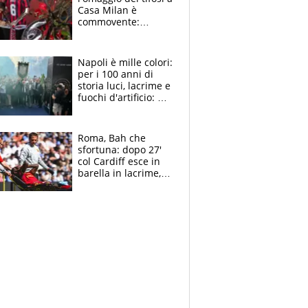
Casa Milan è
commovente:
maglie, bandiere,
sciarpe, lacrime e
bigliettini
Napoli è mille colori:
per i 100 anni di
storia luci, lacrime e
fuochi d'artificio: De
Laurentiis salta al
coro anti-Juve
Roma, Bah che
sfortuna: dopo 27'
col Cardiff esce in
barella in lacrime,
Dybala rigore da
schiaffi, i giallorossi
prendono 3 gol in
45'