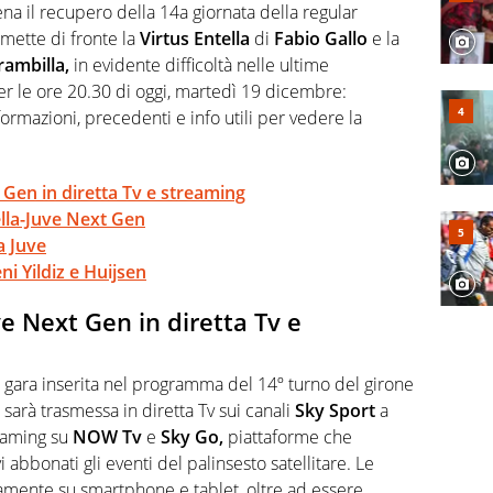
ena il recupero della 14a giornata della regular
 mette di fronte la
Virtus Entella
di
Fabio Gallo
e la
ambilla,
in evidente difficoltà nelle ultime
per le ore 20.30 di oggi, martedì 19 dicembre:
formazioni, precedenti e info utili per vedere la
Gen in diretta Tv e streaming
ella-Juve Next Gen
la Juve
i Yildiz e Huijsen
e Next Gen in diretta Tv e
gara inserita nel programma del 14º turno del girone
, sarà trasmessa in diretta Tv sui canali
Sky Sport
a
reaming su
NOW Tv
e
Sky Go,
piattaforme che
 abbonati gli eventi del palinsesto satellitare. Le
itamente su smartphone e tablet, oltre ad essere