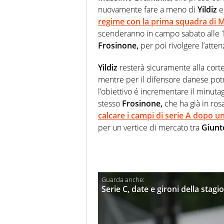
nuovamente fare a meno di
Yildiz
regime con la prima squadra di M
scenderanno in campo sabato alle 12
Frosinone,
per poi rivolgere l’atte
Yildiz
resterà sicuramente alla corte 
mentre per il difensore danese potr
l’obiettivo é incrementare il minutag
stesso
Frosinone,
che ha già in ros
calcare i campi di serie A dopo u
per un vertice di mercato tra
Giunto
Serie C, date e gironi della stag