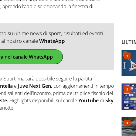
, aprendo l’app e selezionando la finestra di
o su ultime news di sport, risultati ed eventi
ti al nostro canale
WhatsApp
ULTI
ra nel canale WhatsApp
ai Sport, ma sarà possibile seguire la partita
ntella
e
Juve Next Gen,
con aggiornamenti in tempo
ti salienti dell’incontro, prima del triplice fischio del
ste.
Highlights disponibili sul canale
YouTube
di
Sky
anotte.