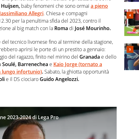
e
Huijsen,
baby fenomeni che sono ormai
a pieno
assimiliano Allegri
. Chiesa e compagni
.30 per la penultima sfida del 2023, contro il
nzione al big match con la
Roma
di
José Mourinho.
del tecnico livornese fino al termine della stagione,
ebbero aprirsi le porte di un prestito a gennaio:
gio del ragazzo, finito nel mirino del
Granada
e dello
a
Soulé, Barrenechea
e
Kaio Jorge (tornato a
n lungo infortunio)
.
Sabato, la ghiotta opportunità
li
e il DS ciociaro
Guido Angelozzi.
ione 2023-2024 di Lega Pro