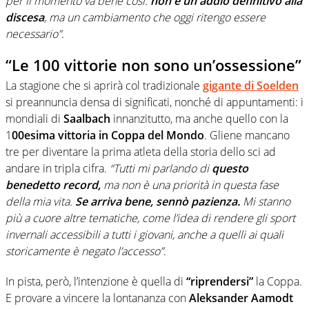
per il momento va bene così:
non è un addio definitivo alla
discesa
, ma un cambiamento che oggi ritengo essere
necessario”.
“Le 100 vittorie non sono un’ossessione”
La stagione che si aprirà col tradizionale
gigante di Soelden
si preannuncia densa di significati, nonché di appuntamenti: i
mondiali di
Saalbach
innanzitutto, ma anche quello con la
1
00esima vittoria in Coppa del Mondo
. Gliene mancano
tre per diventare la prima atleta della storia dello sci ad
andare in tripla cifra.
“Tutti mi parlando di
questo
benedetto record,
ma non è una priorità in questa fase
della mia vita.
Se arriva bene, sennò pazienza.
Mi stanno
più a cuore altre tematiche, come l’idea di rendere gli sport
invernali accessibili a tutti i giovani, anche a quelli ai quali
storicamente è negato l’accesso”
.
In pista, però, l’intenzione è quella di
“riprendersi”
la Coppa.
E provare a vincere la lontananza con
Aleksander Aamodt