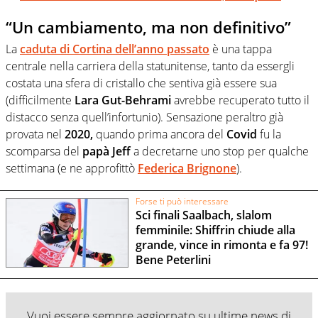
“Un cambiamento, ma non definitivo”
La
caduta di Cortina dell’anno passato
è una tappa
centrale nella carriera della statunitense, tanto da essergli
costata una sfera di cristallo che sentiva già essere sua
(difficilmente
Lara Gut-Behrami
avrebbe recuperato tutto il
distacco senza quell’infortunio). Sensazione peraltro già
provata nel
2020,
quando prima ancora del
Covid
fu la
scomparsa del
papà Jeff
a decretarne uno stop per qualche
settimana (e ne approfittò
Federica Brignone
).
Forse ti può interessare
Sci finali Saalbach, slalom
femminile: Shiffrin chiude alla
grande, vince in rimonta e fa 97!
Bene Peterlini
Vuoi essere sempre aggiornato su ultime news di