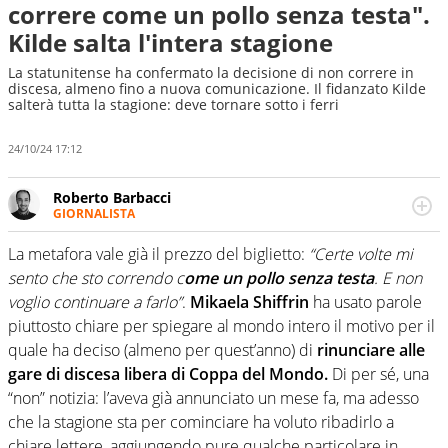
correre come un pollo senza testa".
Kilde salta l'intera stagione
La statunitense ha confermato la decisione di non correre in
discesa, almeno fino a nuova comunicazione. Il fidanzato Kilde
salterà tutta la stagione: deve tornare sotto i ferri
24/10/24 17:12
Roberto Barbacci
GIORNALISTA
Giornalista (pubblicista) sportivo a tutto campo, è il
tuttologo di Virgilio Sport. Provate a chiedergli di boxe, di
La metafora vale già il prezzo del biglietto:
“Certe volte mi
scherma, di volley o di curling: ve ne farà innamorare
sento che sto correndo c
ome un pollo senza testa
. E non
voglio continuare a farlo”
.
Mikaela Shiffrin
ha usato parole
piuttosto chiare per spiegare al mondo intero il motivo per il
quale ha deciso (almeno per quest’anno) di
rinunciare alle
gare di discesa libera di Coppa del Mondo.
Di per sé, una
“non” notizia: l’aveva già annunciato un mese fa, ma adesso
che la stagione sta per cominciare ha voluto ribadirlo a
chiare lettere, aggiungendo pure qualche particolare in