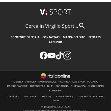
Cerca in Virgilio Sport...
CONTENUTI SPECIALI
CONTATTACI
MAPPA DEL SITO
FEED RSS
ARCHIVIO
LIBERO
VIRGILIO
PAGINEGIALLE
PAGINEGIALLE SHOP
PGCASA
PAGINEBIANCHE
TUTTOCITTÀ
DILEI
SIVIAGGIA
QUIFINANZA
BUONISSIMO
SUPEREVA
Chi siamo
Note Legali
Privacy
Cookie Policy
Preferenze sui cookie
Aiuto
© Italiaonline S.p.A. 2026
Direzione e coordinamento di Libero Acquisition S.á r.l.