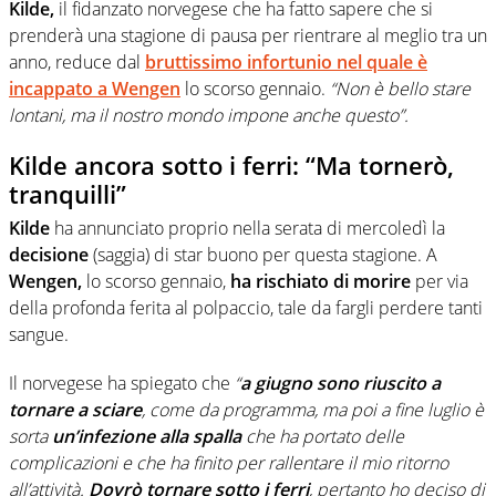
Kilde,
il fidanzato norvegese che ha fatto sapere che si
prenderà una stagione di pausa per rientrare al meglio tra un
anno, reduce dal
bruttissimo infortunio nel quale è
incappato a Wengen
lo scorso gennaio.
“Non è bello stare
lontani, ma il nostro mondo impone anche questo”.
Kilde ancora sotto i ferri: “Ma tornerò,
tranquilli”
Kilde
ha annunciato proprio nella serata di mercoledì la
decisione
(saggia) di star buono per questa stagione. A
Wengen,
lo scorso gennaio,
ha rischiato di morire
per via
della profonda ferita al polpaccio, tale da fargli perdere tanti
sangue.
Il norvegese ha spiegato che
“
a giugno sono riuscito a
tornare a sciare
, come da programma, ma poi a fine luglio è
sorta
un’infezione alla spalla
che ha portato delle
complicazioni e che ha finito per rallentare il mio ritorno
all’attività.
Dovrò tornare sotto i ferri
, pertanto ho deciso di