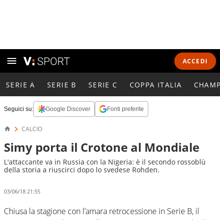
ACCEDI
SERIE A
SERIE B
SERIE C
COPPA ITALIA
CHAMP
Seguici su:
Google Discover
Fonti preferite
CALCIO
Simy porta il Crotone al Mondiale
L'attaccante va in Russia con la Nigeria: è il secondo rossoblù
della storia a riuscirci dopo lo svedese Rohden.
03/06/18 21:55
Chiusa la stagione con l’amara retrocessione in Serie B, il