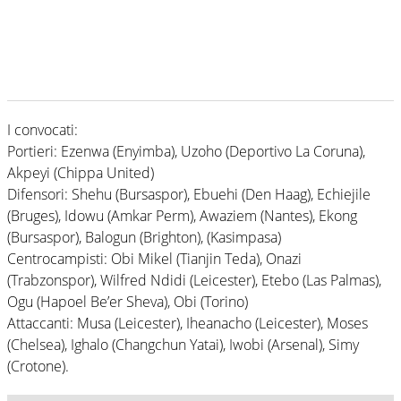
I convocati:
Portieri: Ezenwa (Enyimba), Uzoho (Deportivo La Coruna),
Akpeyi (Chippa United)
Difensori: Shehu (Bursaspor), Ebuehi (Den Haag), Echiejile
(Bruges), Idowu (Amkar Perm), Awaziem (Nantes), Ekong
(Bursaspor), Balogun (Brighton), (Kasimpasa)
Centrocampisti: Obi Mikel (Tianjin Teda), Onazi
(Trabzonspor), Wilfred Ndidi (Leicester), Etebo (Las Palmas),
Ogu (Hapoel Be’er Sheva), Obi (Torino)
Attaccanti: Musa (Leicester), Iheanacho (Leicester), Moses
(Chelsea), Ighalo (Changchun Yatai), Iwobi (Arsenal), Simy
(Crotone).