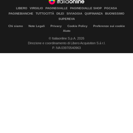
LIBERO
VIRGILIO
PAGINEGIALLE
PAGINEGIALLE SHOP
PGCASA
PAGINEBIANCHE
TUTTOCITTÀ
DILEI
SIVIAGGIA
QUIFINANZA
BUONISSIMO
SUPEREVA
Chi siamo
Note Legali
Privacy
Cookie Policy
Preferenze sui cookie
Aiuto
© Italiaonline S.p.A. 2026
Direzione e coordinamento di Libero Acquisition S.á r.l.
P. IVA 03970540963