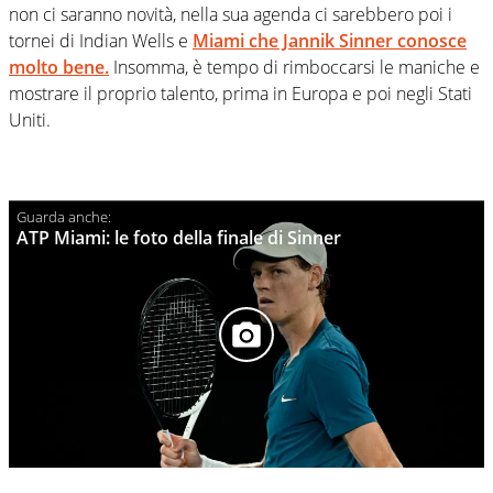
non ci saranno novità, nella sua agenda ci sarebbero poi i
tornei di Indian Wells e
Miami che Jannik Sinner conosce
molto bene.
Insomma, è tempo di rimboccarsi le maniche e
mostrare il proprio talento, prima in Europa e poi negli Stati
Uniti.
ATP Miami: le foto della finale di Sinner