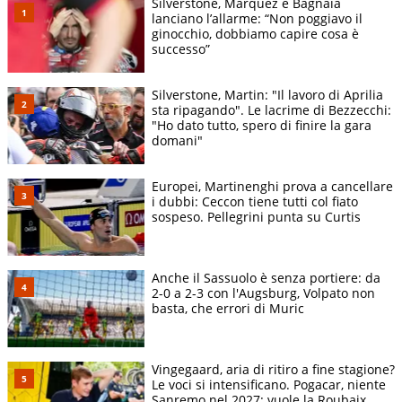
Silverstone, Marquez e Bagnaia
lanciano l’allarme: “Non poggiavo il
ginocchio, dobbiamo capire cosa è
successo”
Silverstone, Martin: "Il lavoro di Aprilia
sta ripagando". Le lacrime di Bezzecchi:
"Ho dato tutto, spero di finire la gara
domani"
Europei, Martinenghi prova a cancellare
i dubbi: Ceccon tiene tutti col fiato
sospeso. Pellegrini punta su Curtis
Anche il Sassuolo è senza portiere: da
2-0 a 2-3 con l'Augsburg, Volpato non
basta, che errori di Muric
Vingegaard, aria di ritiro a fine stagione?
Le voci si intensificano. Pogacar, niente
Sanremo nel 2027: vuole la Roubaix