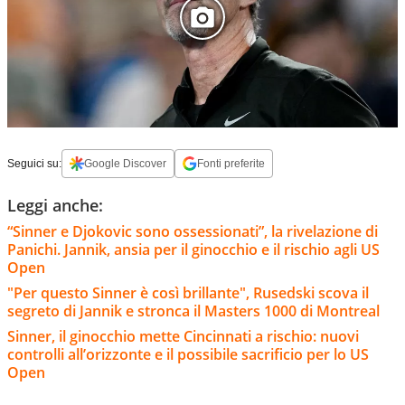
Seguici su:
Google Discover
Fonti preferite
Leggi anche:
“Sinner e Djokovic sono ossessionati”, la rivelazione di
Panichi. Jannik, ansia per il ginocchio e il rischio agli US
Open
"Per questo Sinner è così brillante", Rusedski scova il
segreto di Jannik e stronca il Masters 1000 di Montreal
Sinner, il ginocchio mette Cincinnati a rischio: nuovi
controlli all’orizzonte e il possibile sacrificio per lo US
Open