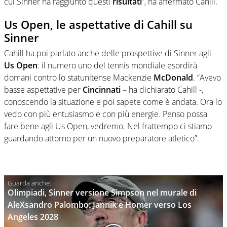
cui Sinner ha raggiunto questi
risultati
”, ha affermato Cahill.
Us Open, le aspettative di Cahill su
Sinner
Cahill ha poi parlato anche delle prospettive di Sinner agli
Us Open
: il numero uno del tennis mondiale esordirà
domani contro lo statunitense Mackenzie
McDonald
. “Avevo
basse aspettative per
Cincinnati
– ha dichiarato Cahill -,
conoscendo la situazione e poi sapete come è andata. Ora lo
vedo con più entusiasmo e con più energie. Penso possa
fare bene agli Us Open, vedremo. Nel frattempo ci stiamo
guardando attorno per un nuovo preparatore atletico”.
Olimpiadi, Sinner versione Simpson nel murale di
AleXsandro Palombo: Jannik e Homer verso Los
Angeles 2028