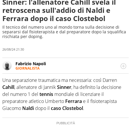
Sinner: l'allenatore Cahill svela il
retroscena sull'addio di Naldi e
Ferrara dopo il caso Clostebol
Il tecnico del numero uno al mondo torna sulla decisione di
separarsi dal fisioterapista e dal preparatore dopo la squalifica
rischiata per doping.
26/08/24 21:30
Fabrizio Napoli
GIORNALISTA
Giornalista professionista, per Virgilio Sport segue anche
il calcio ma è con la pallanuoto che esalta competenze e
Una separazione traumatica ma necessaria: così Darren
passioni. Cura la comunicazione di HaBaWaBa, il più
Cahill
, allenatore di Jannik
Sinner
, ha definito la decisione
grande festival di waterpolo per bambini al mondo
del numero 1 del
tennis
mondiale di licenziare il
preparatore atletico Umberto
Ferrara
e il fisioterapista
Giacomo
Naldi
dopo il
caso
Clostebol
.