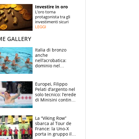
STORIE
Investire in oro
L’oro torna
SPECIALI
protagonista tra gli
investimenti sicuri
LEGGI
ESPERTI
ME GALLERY
CONTATTI
Italia di bronzo
anche
nell’acrobatica:
dominio nel
medagliere, ora
tocca a Ceccon, Curti
e compagni
Europei, Filippo
continuare
Pelati d’argento nel
solo tecnico: l’erede
di Minisini continua
a stupire, Los
Angeles è già nel
mirino
La “Viking Row”
sbarca al Tour de
France: la Uno-X
porta in gruppo il