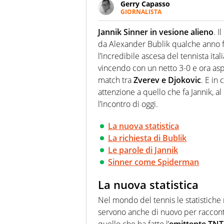
Gerry Capasso
GIORNALISTA
Per lui gli sport americani non 
innata di trovare la notizia do
Jannik Sinner in vesione alieno
. I
da Alexander Bublik qualche anno fa.
l’incredibile ascesa del tennista ita
vincendo con un netto 3-0 e ora aspe
match tra
Zverev e Djokovic
. E in
attenzione a quello che fa Jannik, a
l’incontro di oggi.
La nuova statistica
La richiesta di Bublik
Le parole di Jannik
Sinner come Spiderman
La nuova statistica
Nel mondo del tennis le statistiche
servono anche di nuovo per racconta
quello che ha fatto l’
emittente TNT 