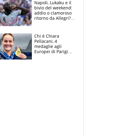
Napoli, Lukaku e il
bivio del weekend:
addio o clamoroso
ritorno da Allegri?
Gli scenari
Chi è Chiara
Pellacani, 4
medaglie agli
Europei di Parigi
2026, papà
Giampaolo
giornalista, mamma
insegnante e il
fratello calciatore