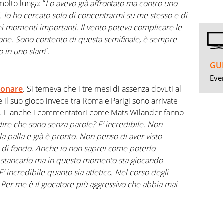
molto lunga: “
Lo avevo già affrontato ma contro uno
. Io ho cercato solo di concentrarmi su me stesso e di
ei momenti importanti. Il vento poteva complicare le
one. Sono contento di questa semifinale, è sempre
o in uno slam
”.
GUI
n
Even
ionare
. Si temeva che i tre mesi di assenza dovuti al
 il suo gioco invece tra Roma e Parigi sono arrivate
ale. E anche i commentatori come Mats Wilander fanno
ire che sono senza parole? E’ incredibile. Non
a palla e già è pronto. Non penso di aver visto
a di fondo. Anche io non saprei come poterlo
 a stancarlo ma in questo momento sta giocando
 E’ incredibile quanto sia atletico. Nel corso degli
 Per me è il giocatore più aggressivo che abbia mai