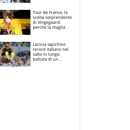
rito della Norvegia
di Haaland e
compagni
Tour de France, la
scelta sorprendente
di Vingegaard:
perché la maglia
gialla indossa la
mascherina, il
rischio da evitare
Larissa Iapichino
record italiano nel
salto in lungo:
battuta di un
centimetro mamma
Fiona May