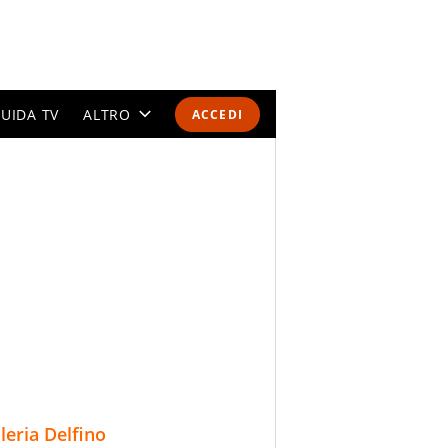
UIDA TV
ALTRO
ACCEDI
CALENDARI E CLASSIFICHE
ALTRI SPORT
MONDIALI 2026
OLIMPIADI
GOSSIP
LIFESTYLE
lleria Delfino