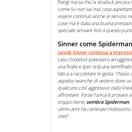
Parigi ma sa che la strada è ancora 
come lui non sai mai cosa aspettarti
essere continuo anche al servizio n
cose ma è stata una buona prestazi
speciale arrivare fino a questo punt
Sinner come Spiderma
Jannik Sinner continua a impress
caso clostebol potessero arrugginire
una finale e (per ora) una semifin
fatica a raccontare le gesta: “
Posso d
aspetta neanche di vedere dove va l
qualcuno così aggressivo dalla line
affrontare. Forse l’unica è provare
troppo bene,
sembra Spiderman
.
ultimi anni ha cambiato moltissimo.
visto
”.