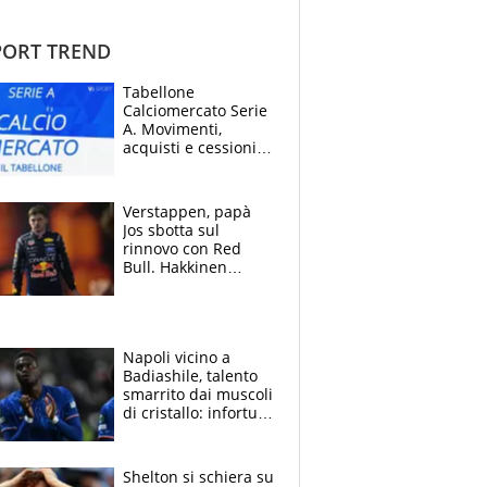
ORT TREND
Tabellone
Calciomercato Serie
A. Movimenti,
acquisti e cessioni:
estate 2026-27
Verstappen, papà
Jos sbotta sul
rinnovo con Red
Bull. Hakkinen
avverte McLaren:
“Prendere Max
sarebbe un rischio”
Napoli vicino a
Badiashile, talento
smarrito dai muscoli
di cristallo: infortuni
a raffica negli ultimi
3 anni
Shelton si schiera su