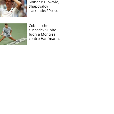
Sinner e Djokovic,
Shapovalov
s'arrende: "Posso
battere tutti tranne
Jannik e Alcaraz"
Cobolli, che
succede? Subito
fuori a Montreal
contro Hanfmann,
per Flavio è tutta
colpa della tosse