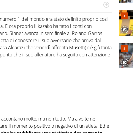
hanno segreti: basket, football, baseball e la capacità
ve altri non vedono granché
l numero 1 del mondo era stato definito proprio così
 E ora proprio il kazako ha fatto i conti con
liano. Sinner avanza in semifinale al Roland Garros
tta di conoscere il suo avversario che arriva dal
 casa Alcaraz (che venerdì affronta Musetti) c’è già tanta
l punto che il suo allenatore ha seguito con attenzione
 raccontano molto, ma non tutto. Ma a volte ne
re il momento positivo o negativo di un atleta. Ed è
che ha pubblicato una statistica decisamente