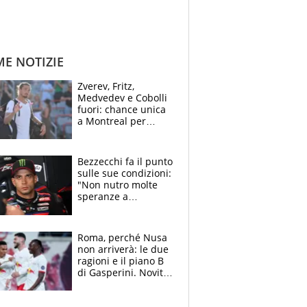
ME NOTIZIE
Zverev, Fritz,
Medvedev e Cobolli
fuori: chance unica
a Montreal per
Musetti, Jodar e
Fonseca. Sascha
attacca le palline
Bezzecchi fa il punto
sulle sue condizioni:
"Non nutro molte
speranze a
Silverstone". Ma
promette battaglia
da Aragon
Roma, perché Nusa
non arriverà: le due
ragioni e il piano B
di Gasperini. Novità
su Pellegrini e
Cacciamani