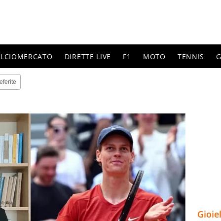
ALCIOMERCATO
DIRETTE LIVE
F1
MOTO
TENNIS
G
eferite
Gioie