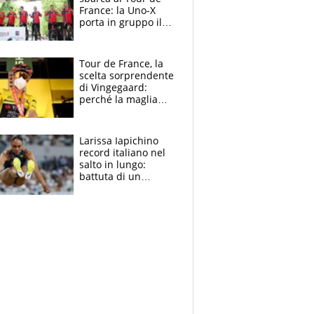
France: la Uno-X
porta in gruppo il
rito della Norvegia
di Haaland e
compagni
Tour de France, la
scelta sorprendente
di Vingegaard:
perché la maglia
gialla indossa la
mascherina, il
rischio da evitare
Larissa Iapichino
record italiano nel
salto in lungo:
battuta di un
centimetro mamma
Fiona May