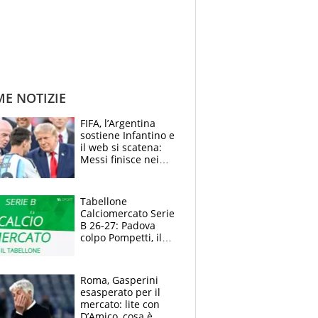
ME NOTIZIE
FIFA, l’Argentina
sostiene Infantino e
il web si scatena:
Messi finisce nei
meme, la Seleccion
travolta dalle
polemiche
Tabellone
Calciomercato Serie
B 26-27: Padova
colpo Pompetti, il
Sudtirol annuncia
Bjarkason
Roma, Gasperini
esasperato per il
mercato: lite con
D’Amico, cosa è