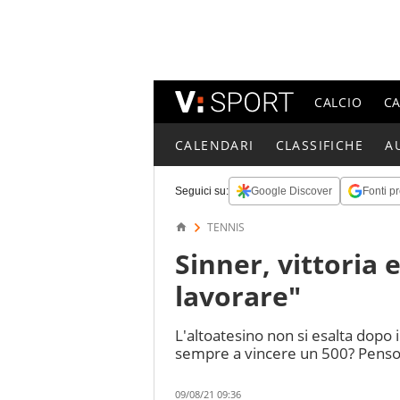
CALCIO
C
CALENDARI
CLASSIFICHE
A
Seguici su:
Google Discover
Fonti pr
TENNIS
Sinner, vittoria 
lavorare"
L'altoatesino non si esalta dopo 
sempre a vincere un 500? Penso 
09/08/21 09:36