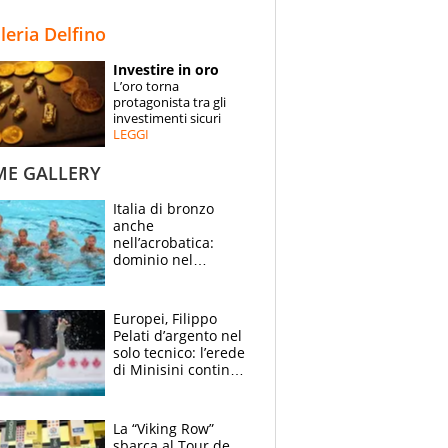
STORIE
lleria Delfino
SPECIALI
Investire in oro
L’oro torna
ESPERTI
protagonista tra gli
investimenti sicuri
LEGGI
CONTATTI
ME GALLERY
Italia di bronzo
anche
nell’acrobatica:
dominio nel
medagliere, ora
tocca a Ceccon, Curti
e compagni
Europei, Filippo
continuare
Pelati d’argento nel
solo tecnico: l’erede
di Minisini continua
a stupire, Los
Angeles è già nel
mirino
La “Viking Row”
sbarca al Tour de