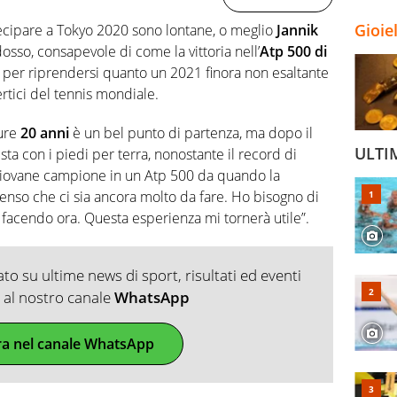
Gioie
rtecipare a Tokyo 2020 sono lontane, o meglio
Jannik
osso, consapevole di come la vittoria nell’
Atp 500 di
o per riprendersi quanto un 2021 finora non esaltante
vertici del tennis mondiale.
pure
20 anni
è un bel punto di partenza, ma dopo il
ULTI
sta con i piedi per terra, nonostante il record di
 giovane campione in un Atp 500 da quando la
Penso che ci sia ancora molto da fare. Ho bisogno di
facendo ora. Questa esperienza mi tornerà utile”.
o su ultime news di sport, risultati ed eventi
ti al nostro canale
WhatsApp
ra nel canale WhatsApp