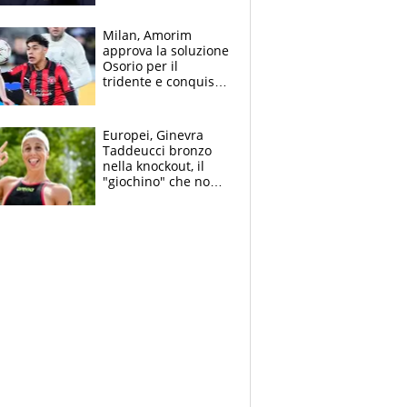
Mondiale a 64
squadre, l’ira di Figo
Milan, Amorim
approva la soluzione
Osorio per il
tridente e conquista
Jashari: la frecciata
dello svizzero all'ex
Allegri
Europei, Ginevra
Taddeucci bronzo
nella knockout, il
"giochino" che non
le piace: "La Senna?
Oggi era pulita"