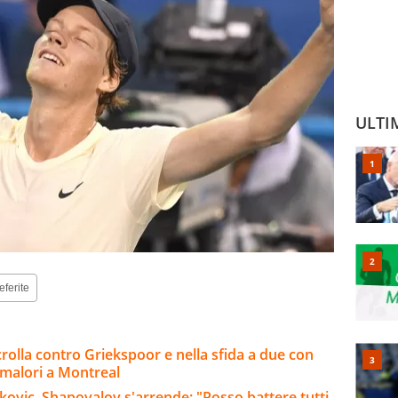
ULTI
eferite
rolla contro Griekspoor e nella sfida a due con
 malori a Montreal
okovic, Shapovalov s'arrende: "Posso battere tutti