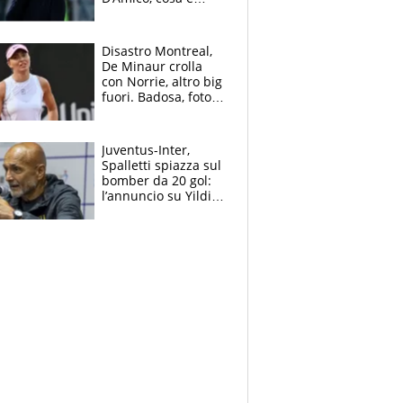
successo dopo il flop
per Nusa
Disastro Montreal,
De Minaur crolla
con Norrie, altro big
fuori. Badosa, foto
dall'ospedale e fan
preoccupati
Juventus-Inter,
Spalletti spiazza sul
bomber da 20 gol:
l’annuncio su Yildiz
e la risposta su
Bastoni