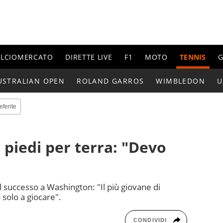
ALCIOMERCATO
DIRETTE LIVE
F1
MOTO
TENNIS
G
USTRALIAN OPEN
ROLAND GARROS
WIMBLEDON
U
eferite
e piedi per terra: "Devo
il successo a Washington: "Il più giovane di
solo a giocare".
CONDIVIDI