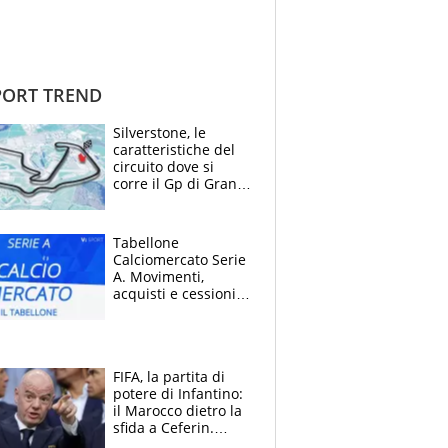
ORT TREND
Silverstone, le
caratteristiche del
circuito dove si
corre il Gp di Gran
Bretagna del
Motomondiale
Tabellone
Calciomercato Serie
A. Movimenti,
acquisti e cessioni:
estate 2026-27
FIFA, la partita di
potere di Infantino:
il Marocco dietro la
sfida a Ceferin.
Scontro sul