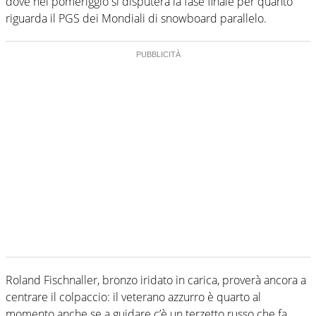
dove nel pomeriggio si disputerà la fase finale per quanto
riguarda il PGS dei Mondiali di snowboard parallelo.
Roland Fischnaller, bronzo iridato in carica, proverà ancora a
centrare il colpaccio: il veterano azzurro è quarto al
momento anche se a guidare c’è un terzetto russo che fa