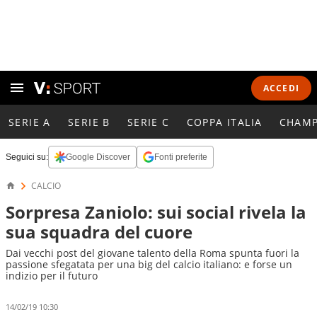
ACCEDI
SERIE A
SERIE B
SERIE C
COPPA ITALIA
CHAMP
Seguici su:
Google Discover
Fonti preferite
CALCIO
Sorpresa Zaniolo: sui social rivela la
sua squadra del cuore
Dai vecchi post del giovane talento della Roma spunta fuori la
passione sfegatata per una big del calcio italiano: e forse un
indizio per il futuro
14/02/19 10:30