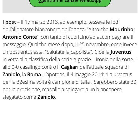
Entra nel canale WhatsApp
I post
– Il 17 marzo 2013, ad esempio, tesseva le lodi
dell’allenatore bianconero dell’epoca: “Altro che
Mourinho:
Antonio Conte
”, con tanto di cuoricino ad accompagnare il
messaggio. Qualche mese dopo, il 25 novembre, ecco invece
un post entusiasta: “Salutate la capolista”. Cioè la
Juventus
,
in vetta alla classifica della serie A grazie – ironia della sorte –
allo 0-0 casalingo contro il
Cagliari
dell’attuale squadra di
Zaniolo
, la
Roma
. L’apoteosi il 4 maggio 2014: “La Juventus
per la 32esima volta è campione d’Italia”. Sarebbero state 30
per la precisione, ma vallo a spiegare a un bianconero
sfegatato come
Zaniolo
.