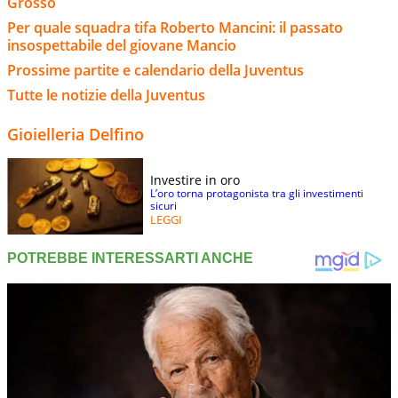
Grosso
Per quale squadra tifa Roberto Mancini: il passato
insospettabile del giovane Mancio
Prossime partite e calendario della Juventus
Tutte le notizie della Juventus
Gioielleria Delfino
Investire in oro
L’oro torna protagonista tra gli investimenti
sicuri
LEGGI