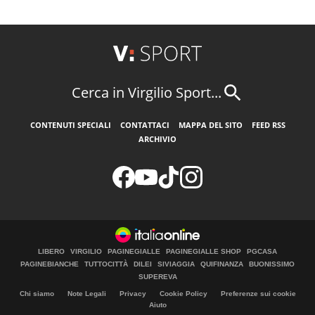
Cerca in Virgilio Sport...
CONTENUTI SPECIALI
CONTATTACI
MAPPA DEL SITO
FEED RSS
ARCHIVIO
LIBERO
VIRGILIO
PAGINEGIALLE
PAGINEGIALLE SHOP
PGCASA
PAGINEBIANCHE
TUTTOCITTÀ
DILEI
SIVIAGGIA
QUIFINANZA
BUONISSIMO
SUPEREVA
Chi siamo
Note Legali
Privacy
Cookie Policy
Preferenze sui cookie
Aiuto