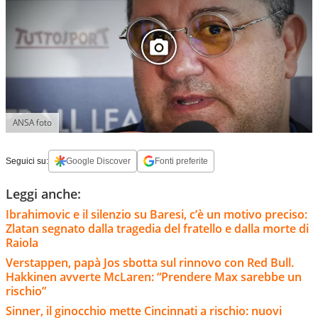
ANSA foto
Seguici su:
Google Discover
Fonti preferite
Leggi anche:
Ibrahimovic e il silenzio su Baresi, c’è un motivo preciso:
Zlatan segnato dalla tragedia del fratello e dalla morte di
Raiola
Verstappen, papà Jos sbotta sul rinnovo con Red Bull.
Hakkinen avverte McLaren: “Prendere Max sarebbe un
rischio”
Sinner, il ginocchio mette Cincinnati a rischio: nuovi