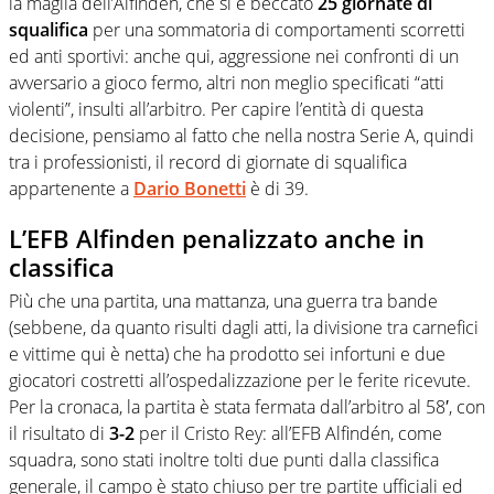
la maglia dell’Alfindén, che si è beccato
25 giornate di
squalifica
per una sommatoria di comportamenti scorretti
ed anti sportivi: anche qui, aggressione nei confronti di un
avversario a gioco fermo, altri non meglio specificati “atti
violenti”, insulti all’arbitro. Per capire l’entità di questa
decisione, pensiamo al fatto che nella nostra Serie A, quindi
tra i professionisti, il record di giornate di squalifica
appartenente a
Dario Bonetti
è di 39.
L’EFB Alfinden penalizzato anche in
classifica
Più che una partita, una mattanza, una guerra tra bande
(sebbene, da quanto risulti dagli atti, la divisione tra carnefici
e vittime qui è netta) che ha prodotto sei infortuni e due
giocatori costretti all’ospedalizzazione per le ferite ricevute.
Per la cronaca, la partita è stata fermata dall’arbitro al 58′, con
il risultato di
3-2
per il Cristo Rey: all’EFB Alfindén, come
squadra, sono stati inoltre tolti due punti dalla classifica
generale, il campo è stato chiuso per tre partite ufficiali ed