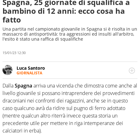
Spagna, 25 giornate di squalifica a
bambino di 12 anni: ecco cosa ha
fatto
Una partita nel campionato giovanile in Spagna si è risolta in un
massacro di antisportività: tra aggressioni ed insulti all'arbitro,
l'esito è stato una raffica di squalifiche
15/01/23 12:30
Luca Santoro
GIORNALISTA
Esperto di Motorsport ma, più in generale, appassionato
di tutto ciò che sia Sport, anche senza il Motor. Dà il
Dalla
Spagna
arriva una vicenda che dimostra come anche al
meglio di sé quando la strada fa largo alle due o alle
livello giovanile si possano intraprendere dei provvedimenti
quattro ruote
draconiani nei confronti dei ragazzini, anche se in questo
caso qualcuno avrà da ridire sul pugno di ferro adottato
(mentre qualcun altro riterrà invece questa storia un
precedente utile per mettere in riga intemperanze dei
calciatori in erba).