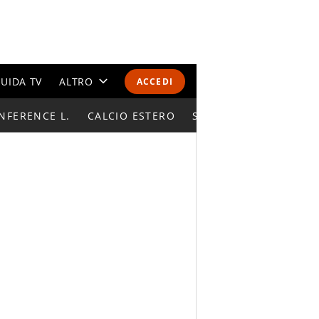
UIDA TV
ALTRO
ACCEDI
NFERENCE L.
CALENDARI E CLASSIFICHE
CALCIO ESTERO
SUPERCOPPA ITALIAN
ALTRI SPORT
MONDIALI 2026
OLIMPIADI
GOSSIP
LIFESTYLE