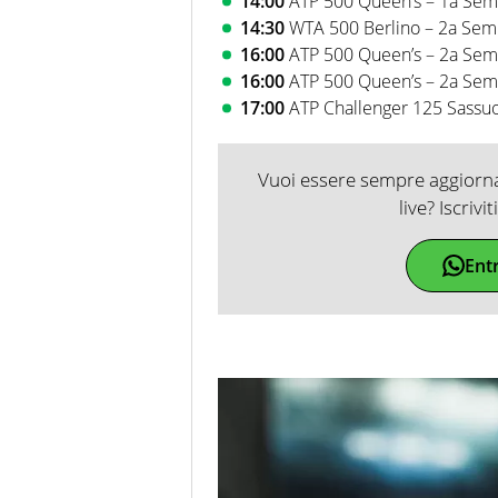
14:00
ATP 500 Queen’s – 1a Semif
14:30
WTA 500 Berlino – 2a Semif
16:00
ATP 500 Queen’s – 2a Semif
16:00
ATP 500 Queen’s – 2a Semif
17:00
ATP Challenger 125 Sassuol
Vuoi essere sempre aggiornat
live? Iscrivi
Ent