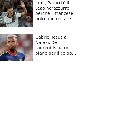
Inter, Pavard è il
Leao nerazzurro:
perché il francese
potrebbe restare
alla corte di Chivu
Gabriel Jesus al
Napoli, De
Laurentiis ha un
piano per il colpo
Champions: vendere
Lukaku, Lang e
Lucca