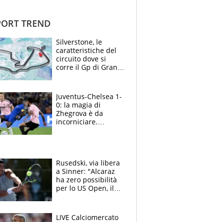
ORT TREND
Silverstone, le
caratteristiche del
circuito dove si
corre il Gp di Gran
Bretagna del
Motomondiale
Juventus-Chelsea 1-
0: la magia di
Zhegrova è da
incorniciare.
Spalletti suona il
Blues e tiene,
ancora, la porta
inviolata
Rusedski, via libera
a Sinner: "Alcaraz
ha zero possibilità
per lo US Open, il
2026 forse è gà
finito per lui"
LIVE Calciomercato