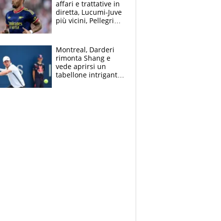
affari e trattative in
diretta, Lucumi-Juve
più vicini, Pellegrini
rinnova con la Roma
Montreal, Darderi
rimonta Shang e
vede aprirsi un
tabellone intrigante:
"Penso solo a
Borges, ma sono
felice del mio livello"