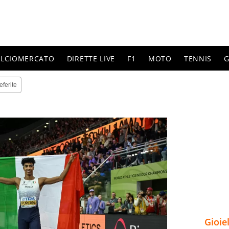
ALCIOMERCATO
DIRETTE LIVE
F1
MOTO
TENNIS
G
eferite
Gioie