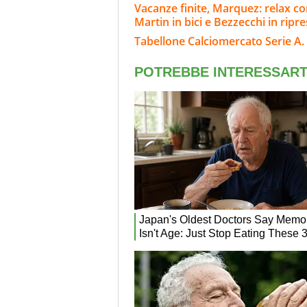
Vacanze finite, Marquez: relax co
Martin in bici e Bezzecchi in ripr
Tabellone Calciomercato Serie A. 