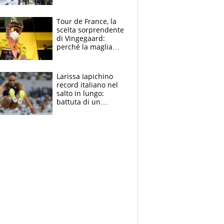
rito della Norvegia
di Haaland e
compagni
Tour de France, la
scelta sorprendente
di Vingegaard:
perché la maglia
gialla indossa la
mascherina, il
rischio da evitare
Larissa Iapichino
record italiano nel
salto in lungo:
battuta di un
centimetro mamma
Fiona May