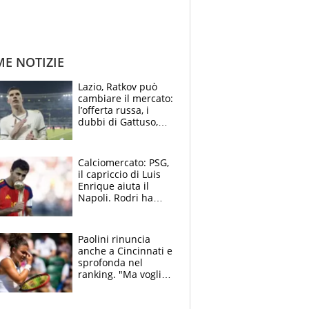
ME NOTIZIE
Lazio, Ratkov può
cambiare il mercato:
l’offerta russa, i
dubbi di Gattuso,
Pinamonti, Gimenez
e il nome a sorpresa
Calciomercato: PSG,
il capriccio di Luis
Enrique aiuta il
Napoli. Rodri ha
scelto il Barça,
Maresca vuole Enzo
Fernandez
Paolini rinuncia
anche a Cincinnati e
sprofonda nel
ranking. "Ma voglio
essere al 100% allo
US Open"