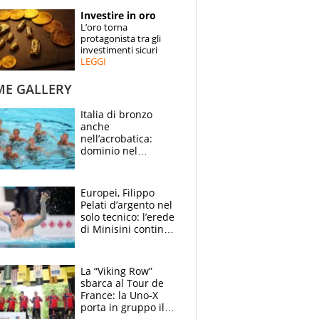
STORIE
Investire in oro
L’oro torna
SPECIALI
protagonista tra gli
investimenti sicuri
LEGGI
ESPERTI
ME GALLERY
CONTATTI
Italia di bronzo
anche
nell’acrobatica:
dominio nel
medagliere, ora
tocca a Ceccon, Curti
e compagni
Europei, Filippo
continuare
Pelati d’argento nel
solo tecnico: l’erede
di Minisini continua
a stupire, Los
Angeles è già nel
mirino
La “Viking Row”
sbarca al Tour de
France: la Uno-X
porta in gruppo il