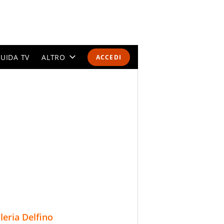
UIDA TV
ALTRO
ACCEDI
CALENDARI E CLASSIFICHE
ALTRI SPORT
MONDIALI 2026
OLIMPIADI
GOSSIP
LIFESTYLE
lleria Delfino