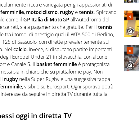
 F1, Motomondiale ma anche tennis, volley, basket: su
icolarmente ricca e variegata per gli appassionati di
appassionati sanno che troveranno sempre copertura
 femminile
,
motociclismo
,
rugby
e
tennis
. Spiccano
squadra di Virgilio Sport è formata da giornalisti ed
gioco di rimessa quando intercettano le notizie e le
ale come il
GP Italia di MotoGP
all’Autodromo del
 nella costruzione dal basso quando creano contenuti
rse reti, sia a pagamento che gratuite. Per il
tennis
 tra i tornei di prestigio quali il WTA 500 di Berlino,
r 125 di Sassuolo, con dirette prevalentemente sui
a. Nel
calcio
, invece, si disputano partite importanti
egli Europei Under 21 in Slovacchia, con alcune
ort e Canale 5. Il
basket femminile
è protagonista
asmessi sia in chiaro che su piattaforme pay. Non
il
rugby
nella Super Rugby e una suggestiva tappa
 femminile
, visibile su Eurosport. Ogni sportivo potrà
interesse da seguire in diretta TV durante tutta la
essi oggi in diretta TV