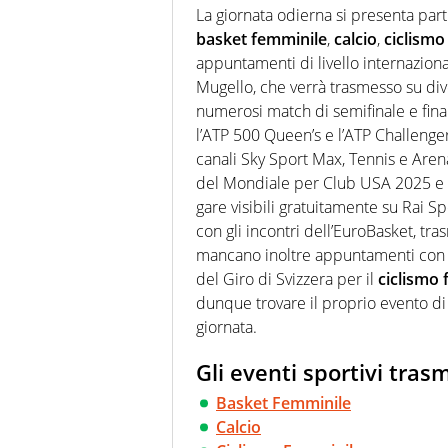
sport. Calcio, calciomercato,
La giornata odierna si presenta part
Virgilio Sport i tifosi e gli 
basket femminile
,
calcio
,
ciclismo
completa e zero faziosità. La 
esperti di sport abili sia nel 
appuntamenti di livello internazion
rilanciano verso la rete, sia
Mugello, che verrà trasmesso su dive
100% originali ed esclusivi.
numerosi match di semifinale e finale
l’ATP 500 Queen’s e l’ATP Challenge
canali Sky Sport Max, Tennis e Aren
del Mondiale per Club USA 2025 e d
gare visibili gratuitamente su Rai Sp
con gli incontri dell’EuroBasket, tr
mancano inoltre appuntamenti con 
del Giro di Svizzera per il
ciclismo
dunque trovare il proprio evento di 
giornata.
Gli eventi sportivi trasm
Basket Femminile
Calcio