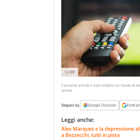
123RF
Il presente articolo è stato redatto con l’ausilio di si
umana.
Seguici su:
Google Discover
Fonti pr
Leggi anche:
Alex Marquez e la depressione al
a Bezzecchi, tutti in pista