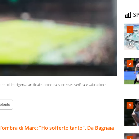
SP
stemi di intelligenza artificiale e con una successiva verifica e valutazione
eferite
l'ombra di Marc: "Ho sofferto tanto". Da Bagnaia