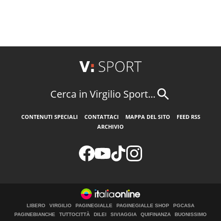
Cerca in Virgilio Sport...
CONTENUTI SPECIALI
CONTATTACI
MAPPA DEL SITO
FEED RSS
ARCHIVIO
LIBERO
VIRGILIO
PAGINEGIALLE
PAGINEGIALLE SHOP
PGCASA
PAGINEBIANCHE
TUTTOCITTÀ
DILEI
SIVIAGGIA
QUIFINANZA
BUONISSIMO