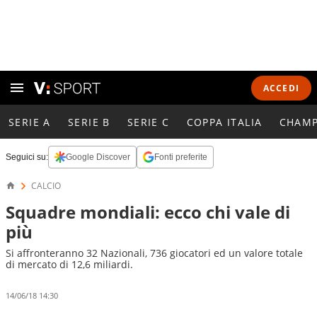
ACCEDI
SERIE A
SERIE B
SERIE C
COPPA ITALIA
CHAMP
Seguici su:
Google Discover
Fonti preferite
CALCIO
Squadre mondiali: ecco chi vale di
più
Si affronteranno 32 Nazionali, 736 giocatori ed un valore totale
di mercato di 12,6 miliardi.
14/06/18 14:30