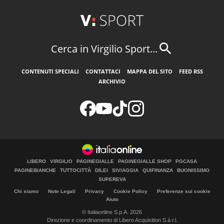
Cerca in Virgilio Sport...
CONTENUTI SPECIALI
CONTATTACI
MAPPA DEL SITO
FEED RSS
ARCHIVIO
LIBERO
VIRGILIO
PAGINEGIALLE
PAGINEGIALLE SHOP
PGCASA
PAGINEBIANCHE
TUTTOCITTÀ
DILEI
SIVIAGGIA
QUIFINANZA
BUONISSIMO
SUPEREVA
Chi siamo
Note Legali
Privacy
Cookie Policy
Preferenze sui cookie
Aiuto
© Italiaonline S.p.A. 2026
Direzione e coordinamento di Libero Acquisition S.á r.l.