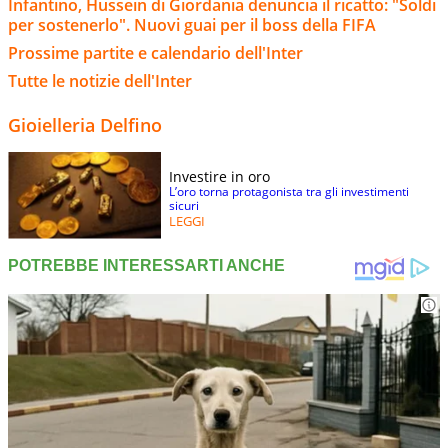
Infantino, Hussein di Giordania denuncia il ricatto: "Soldi
per sostenerlo". Nuovi guai per il boss della FIFA
Prossime partite e calendario dell'Inter
Tutte le notizie dell'Inter
Gioielleria Delfino
Investire in oro
L’oro torna protagonista tra gli investimenti
sicuri
LEGGI