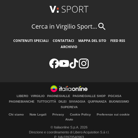
Cerca in Virgilio Sport...
CONTENUTI SPECIALI
CONTATTACI
MAPPA DEL SITO
FEED RSS
ARCHIVIO
LIBERO
VIRGILIO
PAGINEGIALLE
PAGINEGIALLE SHOP
PGCASA
PAGINEBIANCHE
TUTTOCITTÀ
DILEI
SIVIAGGIA
QUIFINANZA
BUONISSIMO
SUPEREVA
Chi siamo
Note Legali
Privacy
Cookie Policy
Preferenze sui cookie
Aiuto
© Italiaonline S.p.A. 2026
Direzione e coordinamento di Libero Acquisition S.á r.l.
P. IVA 03970540963