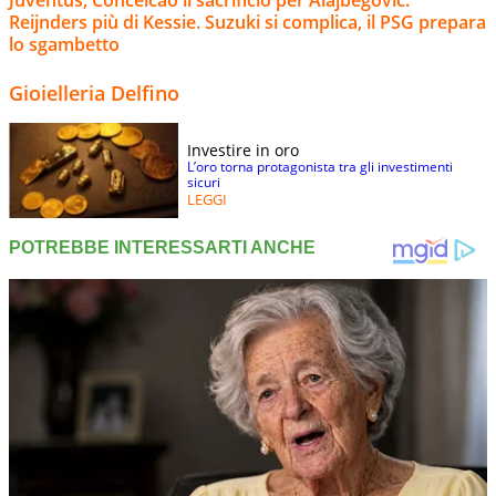
Juventus, Conceicao il sacrificio per Alajbegovic:
Reijnders più di Kessie. Suzuki si complica, il PSG prepara
lo sgambetto
Gioielleria Delfino
Investire in oro
L’oro torna protagonista tra gli investimenti
sicuri
LEGGI