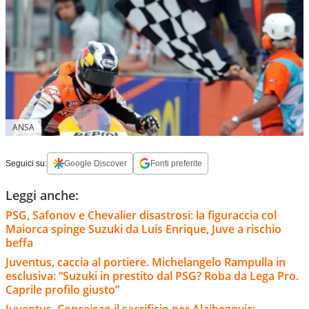
ANSA
Seguici su:
Google Discover
Fonti preferite
Leggi anche:
PSG, Safonov e Chevalier disastrosi: la figuraccia col
Maiorca spinge Suzuki da Luis Enrique, Juve a rischio
beffa
Juventus, caccia al portiere. Michelangelo Rampulla in
esclusiva: “Suzuki in prestito dal PSG? Roba da Lega Pro.
Caprile profilo giusto”