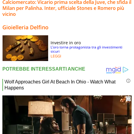
Calciomercato: Vicario prima scelta della Juve, che sfida il
Milan per Palinha. Inter, ufficiale Stones e Romero più
vicino
Gioielleria Delfino
Investire in oro
L’oro torna protagonista tra gli investimenti
sicuri
LEGGI