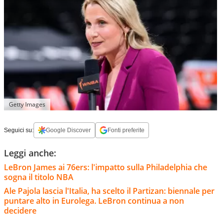
Getty Images
Seguici su:
Google Discover
Fonti preferite
Leggi anche:
LeBron James ai 76ers: l'impatto sulla Philadelphia che
sogna il titolo NBA
Ale Pajola lascia l'Italia, ha scelto il Partizan: biennale per
puntare alto in Eurolega. LeBron continua a non
decidere