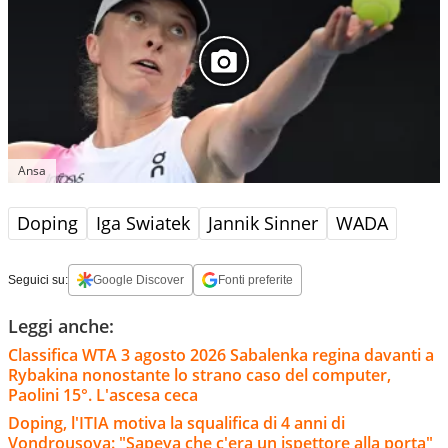
Ansa
Doping
Iga Swiatek
Jannik Sinner
WADA
Seguici su:
Google Discover
Fonti preferite
Leggi anche:
Classifica WTA 3 agosto 2026 Sabalenka regina davanti a
Rybakina nonostante lo strano caso del computer,
Paolini 15°. L'ascesa ceca
Doping, l'ITIA motiva la squalifica di 4 anni di
Vondrousova: "Sapeva che c'era un ispettore alla porta"