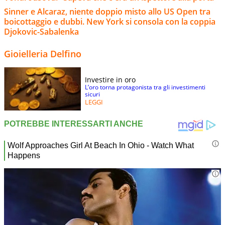
Sinner e Alcaraz, niente doppio misto allo US Open tra
boicottaggio e dubbi. New York si consola con la coppia
Djokovic-Sabalenka
Gioielleria Delfino
Investire in oro
L’oro torna protagonista tra gli investimenti
sicuri
LEGGI