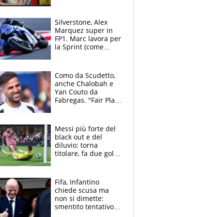
motivo del no
all’Inter e lancia
l'alleanza con
Silverstone, Alex
Donnarumma
Marquez super in
FP1. Marc lavora per
la Sprint (come
Martin), bene
Bezzecchi
Como da Scudetto,
anche Chalobah e
Yan Couto da
Fabregas. "Fair Play
Finanziario?
Pagheremo la
multa"
Messi più forte del
black out e del
diluvio: torna
titolare, fa due gol e
un assist e trascina
l'Inter Miami, altro
che ritiro
Fifa, Infantino
chiede scusa ma
non si dimette:
smentito tentativo di
corruzione al