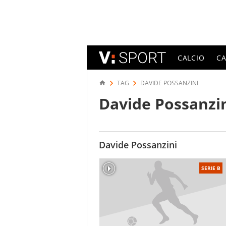
CALCIO
C
TAG
DAVIDE POSSANZINI
Davide Possanzi
Davide Possanzini
SERIE B