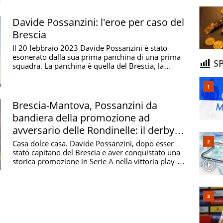
Davide Possanzini: l'eroe per caso del
Brescia
Il 20 febbraio 2023 Davide Possanzini è stato
esonerato dalla sua prima panchina di una prima
SP
squadra. La panchina è quella del Brescia, la
squadra a ...
Brescia-Mantova, Possanzini da
bandiera della promozione ad
avversario delle Rondinelle: il derby
speciale di Re David
Casa dolce casa. Davide Possanzini, dopo esser
stato capitano del Brescia e aver conquistato una
storica promozione in Serie A nella vittoria play-off
...