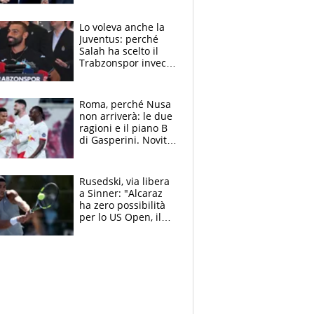
Marocco
Lo voleva anche la
Juventus: perché
Salah ha scelto il
Trabzonspor invece
di un top club
Roma, perché Nusa
non arriverà: le due
ragioni e il piano B
di Gasperini. Novità
su Pellegrini e
Cacciamani
Rusedski, via libera
a Sinner: "Alcaraz
ha zero possibilità
per lo US Open, il
2026 forse è gà
finito per lui"