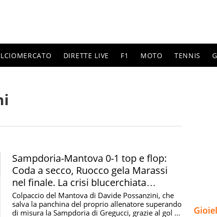
ALCIOMERCATO
DIRETTE LIVE
F1
MOTO
TENNIS
G
ni
Sampdoria-Mantova 0-1 top e flop:
Coda a secco, Ruocco gela Marassi
nel finale. La crisi blucerchiata
continua
Colpaccio del Mantova di Davide Possanzini, che
salva la panchina del proprio allenatore superando
Gioie
di misura la Sampdoria di Gregucci, grazie al gol ...