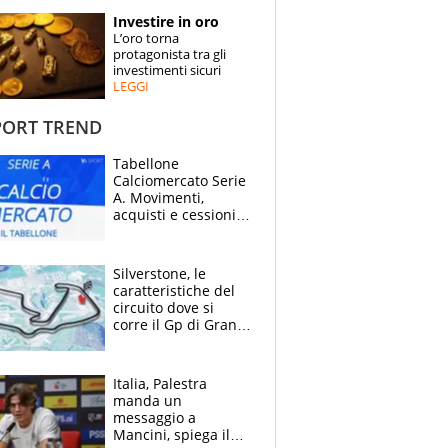
STORIE
Investire in oro
L’oro torna
SPECIALI
protagonista tra gli
investimenti sicuri
LEGGI
ESPERTI
ORT TREND
CONTATTI
Tabellone
Calciomercato Serie
A. Movimenti,
acquisti e cessioni:
estate 2026-27
Silverstone, le
caratteristiche del
circuito dove si
corre il Gp di Gran
Bretagna del
Motomondiale
Italia, Palestra
manda un
messaggio a
Mancini, spiega il