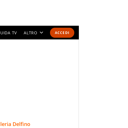
UIDA TV
ALTRO
ACCEDI
CALENDARI E CLASSIFICHE
ALTRI SPORT
MONDIALI 2026
OLIMPIADI
GOSSIP
LIFESTYLE
lleria Delfino