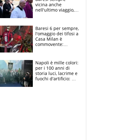
vicina anche
nell'ultimo viaggio,
la moglie Maura, i
figli e i suoi cari
circondati
Baresi 6 per sempre,
dall'affetto dei tifosi
l'omaggio dei tifosi a
Casa Milan è
commovente:
maglie, bandiere,
sciarpe, lacrime e
bigliettini
Napoli è mille colori:
per i 100 anni di
storia luci, lacrime e
fuochi d'artificio: De
Laurentiis salta al
coro anti-Juve