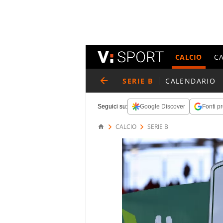
CALCIO
C
SERIE B
CALENDARIO
Seguici su:
Google Discover
Fonti pr
CALCIO
SERIE B