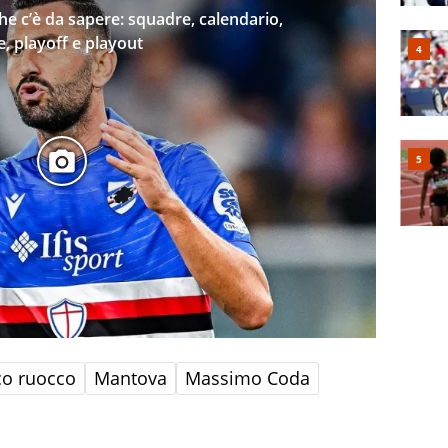
che c’è da sapere: squadre, calendario,
e, playoff e playout
co ruocco
Mantova
Massimo Coda