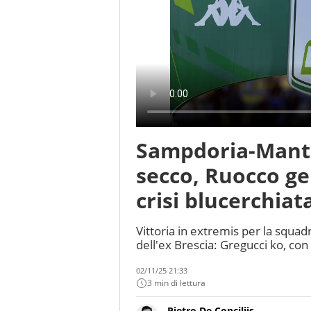
Sampdoria-Mantov
secco, Ruocco gel
crisi blucerchiat
Vittoria in extremis per la squad
dell'ex Brescia: Gregucci ko, con
02/11/25 21:33
3 min di lettura
Pietro De Conciliis