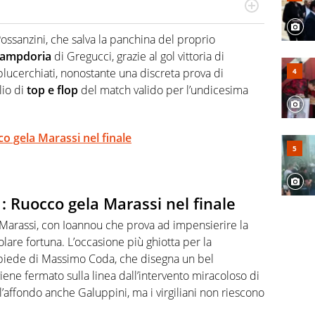
r radiofonico, per Virgilio Sport si occupa di calcio con
te sui campionati di Serie B e Serie C
ossanzini, che salva la panchina del proprio
ampdoria
di Gregucci, grazie al gol vittoria di
i blucerchiati, nonostante una discreta prova di
lio di
top e flop
del match valido per l’undicesima
 gela Marassi nel finale
 Ruocco gela Marassi nel finale
arassi, con Ioannou che prova ad impensierire la
are fortuna. L’occasione più ghiotta per la
 piede di Massimo Coda, che disegna un bel
ene fermato sulla linea dall’intervento miracoloso di
a l’affondo anche Galuppini, ma i virgiliani non riescono