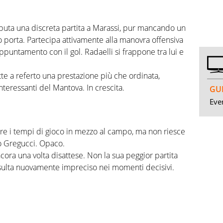
sputa una discreta partita a Marassi, pur mancando un
o porta. Partecipa attivamente alla manovra offensiva
puntamento con il gol. Radaelli si frappone tra lui e
tte a referto una prestazione più che ordinata,
nteressanti del Mantova. In crescita.
GUI
Even
are i tempi di gioco in mezzo al campo, ma non riesce
o Gregucci. Opaco.
ncora una volta disattese. Non la sua peggior partita
isulta nuovamente impreciso nei momenti decisivi.