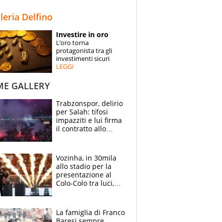
STORIE
lleria Delfino
SPECIALI
Investire in oro
L’oro torna
ESPERTI
protagonista tra gli
investimenti sicuri
LEGGI
CONTATTI
ME GALLERY
Trabzonspor, delirio
per Salah: tifosi
impazziti e lui firma
il contratto allo
stadio
Vozinha, in 30mila
allo stadio per la
presentazione al
Colo-Colo tra luci,
spettacolo, elicotteri
e paracadutisti
La famiglia di Franco
Baresi sempre