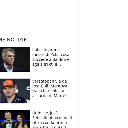
ME NOTIZIE
Italia, le prime
mosse di Zola: cosa
succede a Baldini e
agli altri ct. Il
Borussia tenta un
altro sgarbo agli
azzurri
Verstappen via da
Red Bull: Montoya
svela la richiesta
assurda di Max e lo
avverte: “Sicuro
Mercedes e
McLaren siano
Udinese, Josè
meglio?”
Sebastiani termina il
ritiro con la prima
squadra: il post del