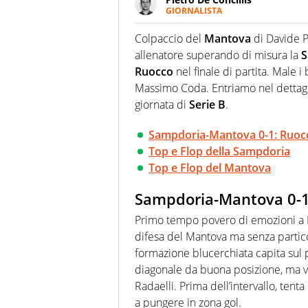
GIORNALISTA
Giornalista pubblicista e speake
uno sguardo attento e competen
Colpaccio del
Mantova
di Davide P
allenatore superando di misura la
S
Ruocco
nel finale di partita. Male 
Massimo Coda. Entriamo nel dettag
giornata di
Serie B
.
Sampdoria-Mantova 0-1: Ruocco
Top e Flop della Sampdoria
Top e Flop del Mantova
Sampdoria-Mantova 0-1:
Primo tempo povero di emozioni a M
difesa del Mantova ma senza particol
formazione blucerchiata capita sul
diagonale da buona posizione, ma vi
Radaelli. Prima dell’intervallo, tent
a pungere in zona gol.