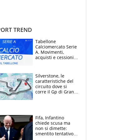
ORT TREND
Tabellone
Calciomercato Serie
A. Movimenti,
acquisti e cessioni:
estate 2026-27
Silverstone, le
caratteristiche del
circuito dove si
corre il Gp di Gran
Bretagna del
Motomondiale
Fifa, Infantino
chiede scusa ma
non si dimette:
smentito tentativo di
corruzione al