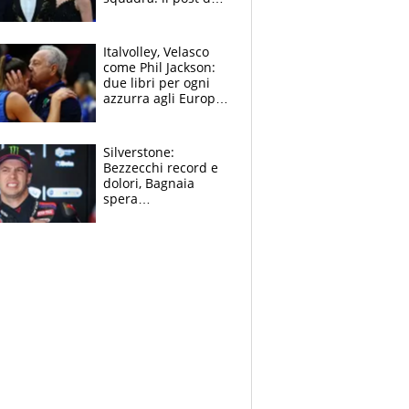
figlio di Amadeus e
Sanremo sullo
sfondo
Italvolley, Velasco
come Phil Jackson:
due libri per ogni
azzurra agli Europei.
Quello per Sylla è
“geniale”
Silverstone:
Bezzecchi record e
dolori, Bagnaia
spera
nell'antidolorifico,
Marquez si tira fuori
e vota Aprilia