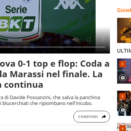
Gioie
ULTI
a 0-1 top e flop: Coda a
a Marassi nel finale. La
a continua
ra di Davide Possanzini, che salva la panchina
 i blucerchiati che ripiombano nell'incubo.
CONDIVIDI