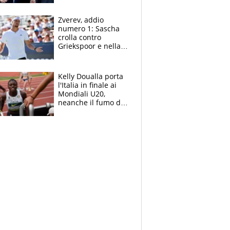
Marocco
Zverev, addio
numero 1: Sascha
crolla contro
Griekspoor e nella
sfida a due con
Sinner si conferma
terzo. Quanti malori
Kelly Doualla porta
a Montreal
l'Italia in finale ai
Mondiali U20,
neanche il fumo di
un incendio la frena
sui 100 metri