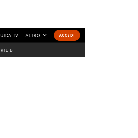
UIDA TV
ALTRO
ACCEDI
RIE B
CALENDARI E CLASSIFICHE
ALTRI SPORT
MONDIALI 2026
OLIMPIADI
GOSSIP
LIFESTYLE