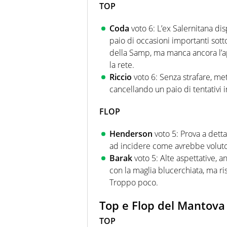
TOP
Coda
voto 6: L’ex Salernitana di
paio di occasioni importanti sott
della Samp, ma manca ancora l’ap
la rete.
Riccio
voto 6: Senza strafare, me
cancellando un paio di tentativi i
FLOP
Henderson
voto 5: Prova a dett
ad incidere come avrebbe volut
Barak
voto 5: Alte aspettative, a
con la maglia blucerchiata, ma r
Troppo poco.
Top e Flop del Mantova
TOP