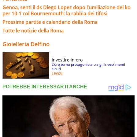
Genoa, senti il ds Diego Lopez dopo l’umiliazione del ko
per 10-1 col Bournemouth: la rabbia dei tifosi
Prossime partite e calendario della Roma
Tutte le notizie della Roma
Gioielleria Delfino
Investire in oro
L’oro torna protagonista tra gli investimenti
sicuri
LEGGI