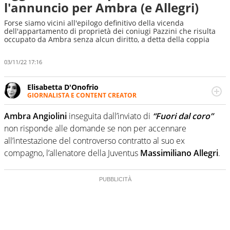
l'annuncio per Ambra (e Allegri)
Forse siamo vicini all'epilogo definitivo della vicenda
dell'appartamento di proprietà dei coniugi Pazzini che risulta
occupato da Ambra senza alcun diritto, a detta della coppia
03/11/22 17:16
Elisabetta D'Onofrio
GIORNALISTA E CONTENT CREATOR
Giornalista professionista dal 2007, scrive per curiosità
personale e necessità: soprattutto di calcio, di sport e dei
Ambra Angiolini
inseguita dall’inviato di
“Fuori dal coro”
suoi protagonisti, concedendosi innocenti evasioni
non risponde alle domande se non per accennare
nell'ambito della creazione di format. Un tempo ala
all’intestazione del controverso contratto al suo ex
destra, oggi si sente a suo agio nel ruolo di libero. Cura
compagno, l’allenatore della Juventus
Massimiliano Allegri
.
una classifica riservata dei migliori 5 calciatori di sempre.