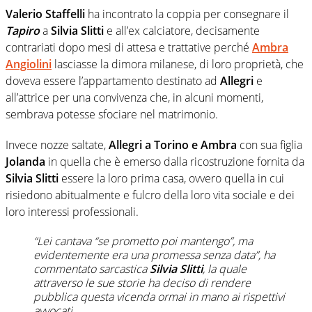
Valerio Staffelli
ha incontrato la coppia per consegnare il
Tapiro
a
Silvia Slitti
e all’ex calciatore, decisamente
contrariati dopo mesi di attesa e trattative perché
Ambra
Angiolini
lasciasse la dimora milanese, di loro proprietà, che
doveva essere l’appartamento destinato ad
Allegri
e
all’attrice per una convivenza che, in alcuni momenti,
sembrava potesse sfociare nel matrimonio.
Invece nozze saltate,
Allegri a Torino e Ambra
con sua figlia
Jolanda
in quella che è emerso dalla ricostruzione fornita da
Silvia Slitti
essere la loro prima casa, ovvero quella in cui
risiedono abitualmente e fulcro della loro vita sociale e dei
loro interessi professionali.
“Lei cantava “se prometto poi mantengo”, ma
evidentemente era una promessa senza data”, ha
commentato sarcastica
Silvia Slitti
, la quale
attraverso le sue storie ha deciso di rendere
pubblica questa vicenda ormai in mano ai rispettivi
avvocati.