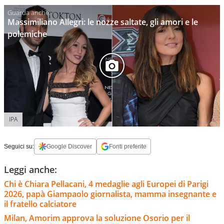
Massimiliano Allegri: le nozze saltate, gli amori e le
polemiche
IPA
Seguici su:
Google Discover
Fonti preferite
Leggi anche:
Chi è Chiara Pellacani, 4 medaglie agli Europei di Parigi
2026, papà Giampaolo giornalista, mamma insegnante e
il fratello calciatore
Milan, Amorim approva la soluzione Osorio per il