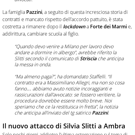
La famiglia
Pazzini
, a seguito di questa incresciosa storia di
contratti e mancato rispetto dell’accordo pattuito, è stata
costretta a rimanere dopo il
lockdown
a
Forte dei Marmi
e,
addirittura, cambiare scuola al figlio.
“Quando devo venire a Milano per lavoro devo
andare a dormire in albergo”, avrebbe riferito la
Slitti secondo il comunicato di
Striscia
che anticipa
la messa in onda.
“Ma almeno paga?”, ha domandato Staffelli. “Il
contratto era a Massimiliano Allegri, ma non so cosa
fanno… abbiamo avuto notizie incoraggianti e
rassicurazioni dall’avvocato: se fossero veritiere, la
procedura dovrebbe essere molto breve. Noi
speriamo che ce la restituisca in fretta”, la notizia
che anticipa all’inviato del tg satirico
Pazzini
.
Il nuovo attacco di Silvia Slitti a Ambra
Solo pochi giorni addietro l’ultima esternazione sul tema di