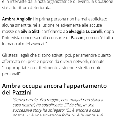
e in interviste dalla nota organizzatrice di eventi, la situazione
si è addirittura deteriorata.
Ambra Angiolini
in prima persona non ha mai esplicitato
alcuna smentita, né allusione relativamente alle accuse
mosse da
Silvia Slitti
confidando a
Selvaggia Lucarelli
, dopo
l’intervista concessa dalla consorte di
Pazzini
, con un “è tutto
in mano ai miei avvocati”.
Gli stessi legali che si sono attivati, poi, per smentire quanto
affermato nei post e riprese da diversi network, ritenute
“inappropriate con riferimento a vicende strettamente
personali”.
Ambra occupa ancora l’appartamento
dei Pazzini
“Senza parole. Era meglio, così magari non stava a
casa nostra”, ha sottolineato Silvia che, in una
successiva story ha spiegato: “Sì, è ancora a casa
nostra. Sì, è una situazione folle. Sì, è la verità. E sì